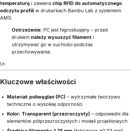
temperaturę
i zawiera
chip RFID do automatycznego
odczytu profili
w drukarkach Bambu Lab z systemem
AMS.
Ostrzeżenie:
PC jest higroskopijny – przed
drukiem
należy wysuszyć filament
i
utrzymywać go w suchości podczas
przechowywania.
\n
Kluczowe właściwości
Materiał: poliwęglan (PC)
– wytrzymałe tworzywo
techniczne o wysokiej odporności
Kolor: Transparent (przezroczysty)
– odpowiedni dla
elementów półprzezroczystych i modeli projektowych
Średnica filamentu: 1,75 mm
(tolerancja ±0,03 mm)