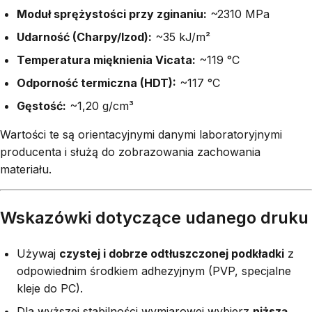
Moduł sprężystości przy zginaniu:
~2310 MPa
Udarność (Charpy/Izod):
~35 kJ/m²
Temperatura mięknienia Vicata:
~119 °C
Odporność termiczna (HDT):
~117 °C
Gęstość:
~1,20 g/cm³
Wartości te są orientacyjnymi danymi laboratoryjnymi
producenta i służą do zobrazowania zachowania
materiału.
Wskazówki dotyczące udanego druku
Używaj
czystej i dobrze odtłuszczonej podkładki
z
odpowiednim środkiem adhezyjnym (PVP, specjalne
kleje do PC).
Dla wyższej stabilności wymiarowej wybierz
niższą