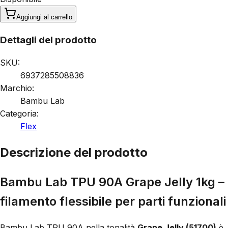
Aggiungi al carrello
Dettagli del prodotto
SKU:
6937285508836
Marchio:
Bambu Lab
Categoria:
Flex
Descrizione del prodotto
Bambu Lab TPU 90A Grape Jelly 1kg –
filamento flessibile per parti funzionali
Bambu Lab TPU 90A nella tonalità
Grape Jelly (51700)
è