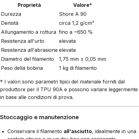
Proprietà
Valore*
Durezza
Shore A 90
Densità
circa 1,2 g/cm³
Allungamento a rottura
fino a ~650 %
Resistenza all'urto
elevata
Resistenza all'abrasione
elevata
Diametro del filamento
1,75 mm ± 0,05 mm
Peso della bobina
1 kg di filamento
* I valori sono parametri tipici del materiale forniti dal
produttore per il TPU 90A e possono variare leggermente
in base alle condizioni di prova.
Stoccaggio e manutenzione
Conservare il filamento
all'asciutto
, idealmente in una
scatola chiusa o in un dry-box con essiccante