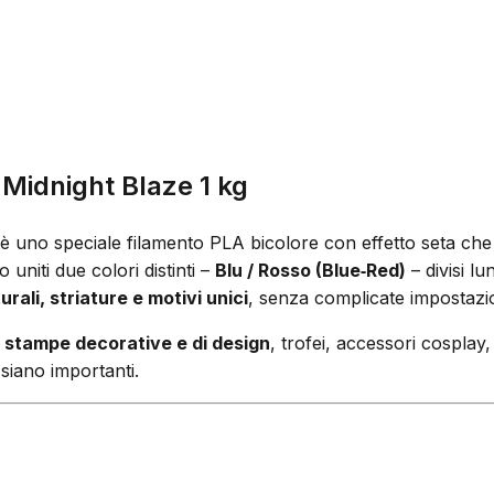
Midnight Blaze 1 kg
è uno speciale filamento PLA bicolore con effetto seta che 
niti due colori distinti –
Blu / Rosso (Blue‑Red)
– divisi l
urali, striature e motivi unici
, senza complicate impostazio
r
stampe decorative e di design
, trofei, accessori cosplay,
 siano importanti.