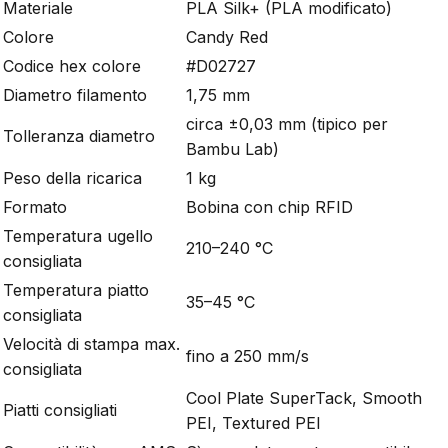
Materiale
PLA Silk+ (PLA modificato)
Colore
Candy Red
Codice hex colore
#D02727
Diametro filamento
1,75 mm
circa ±0,03 mm (tipico per
Tolleranza diametro
Bambu Lab)
Peso della ricarica
1 kg
Formato
Bobina con chip RFID
Temperatura ugello
210–240 °C
consigliata
Temperatura piatto
35–45 °C
consigliata
Velocità di stampa max.
fino a 250 mm/s
consigliata
Cool Plate SuperTack, Smooth
Piatti consigliati
PEI, Textured PEI