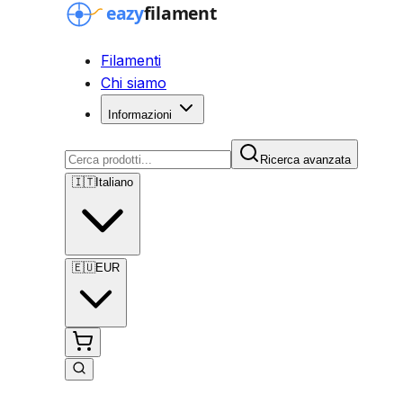
Filamenti
Chi siamo
Informazioni
Ricerca avanzata
🇮🇹
Italiano
🇪🇺
EUR
Ricerca avanzata