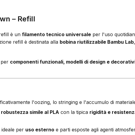
n – Refill
fill è un
filamento tecnico universale
per l'uso quotidian
one refill è destinata alla
bobina riutilizzabile Bambu Lab
a per
componenti funzionali, modelli di design e decorativ
ficativamente l'oozing, lo stringing e l'accumulo di materiale,
a
robustezza simile al PLA
con la tipica
rigidità e resistenz
 ideale per
uso esterno
e parti esposte agli agenti atmosferi