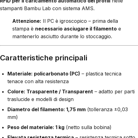
RFID per il caricamento automatico dei profili
nelle
stampanti Bambu Lab con sistema AMS.
Attenzione:
Il PC è igroscopico – prima della
stampa è
necessario asciugare il filamento
e
mantenerlo asciutto durante lo stoccaggio.
Caratteristiche principali
Materiale: policarbonato (PC)
– plastica tecnica
tenace con alta resistenza
Colore: Trasparente / Transparent
– adatto per parti
traslucide e modelli di design
Diametro del filamento: 1,75 mm
(tolleranza ±0,03
mm)
Peso del materiale: 1 kg
(netto sulla bobina)
Elevata resistenza termica
– resistenza termica sotto