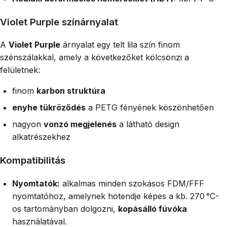
Violet Purple színárnyalat
A
Violet Purple
árnyalat egy telt lila szín finom
szénszálakkal, amely a következőket kölcsönzi a
felületnek:
finom
karbon struktúra
enyhe tükröződés
a PETG fényének köszönhetően
nagyon
vonzó megjelenés
a látható design
alkatrészekhez
Kompatibilitás
Nyomtatók:
alkalmas minden szokásos FDM/FFF
nyomtatóhoz, amelynek hotendje képes a kb. 270 °C-
os tartományban dolgozni,
kopásálló fúvóka
használatával.