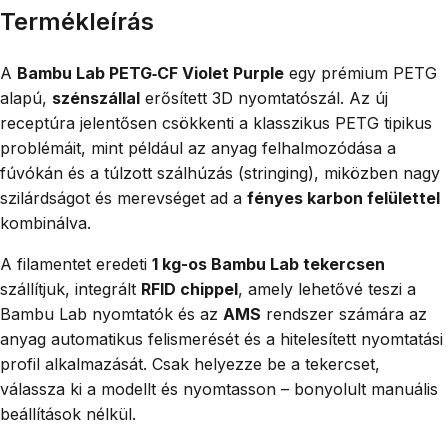
Termékleírás
A
Bambu Lab PETG‑CF Violet Purple
egy prémium PETG
alapú,
szénszállal
erősített 3D nyomtatószál. Az új
receptúra jelentősen csökkenti a klasszikus PETG tipikus
problémáit, mint például az anyag felhalmozódása a
fúvókán és a túlzott szálhúzás (stringing), miközben nagy
szilárdságot és merevséget ad a
fényes karbon felülettel
kombinálva.
A filamentet eredeti
1 kg-os Bambu Lab tekercsen
szállítjuk, integrált
RFID chippel
, amely lehetővé teszi a
Bambu Lab nyomtatók és az
AMS
rendszer számára az
anyag automatikus felismerését és a hitelesített nyomtatási
profil alkalmazását. Csak helyezze be a tekercset,
válassza ki a modellt és nyomtasson – bonyolult manuális
beállítások nélkül.