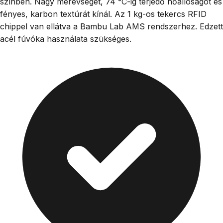
színben. Nagy merevséget, 74 °C-ig terjedő hőállóságot és
fényes, karbon textúrát kínál. Az 1 kg-os tekercs RFID
chippel van ellátva a Bambu Lab AMS rendszerhez. Edzett
acél fúvóka használata szükséges.