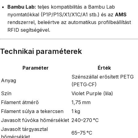
Bambu Lab:
teljes kompatibilitás a Bambu Lab
nyomtatókkal (P1P/P1S/X1/X1C/A1 stb.) és az
AMS
rendszerrel, beleértve az automatikus profilbeállítást
RFID segítségével.
Technikai paraméterek
Paraméter
Érték
Szénszállal erősített PETG
Anyag
(PETG‑CF)
Szín
Violet Purple (lila)
Filament átmérő
1,75 mm
Filament súlya a tekercsen
1 kg
Javasolt fúvóka hőmérséklet
240–270 °C
Javasolt tárgyasztal
65–75 °C
hőmérséklet