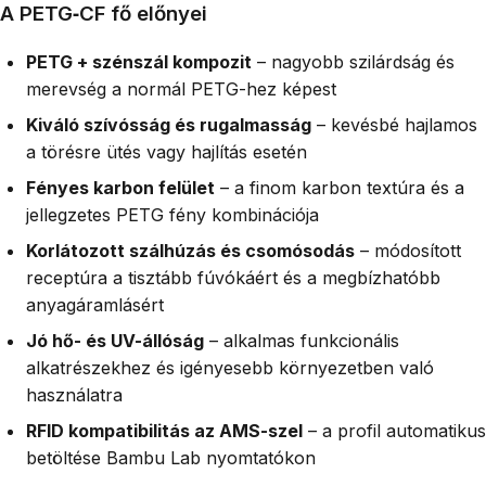
A PETG‑CF fő előnyei
PETG + szénszál kompozit
– nagyobb szilárdság és
merevség a normál PETG-hez képest
Kiváló szívósság és rugalmasság
– kevésbé hajlamos
a törésre ütés vagy hajlítás esetén
Fényes karbon felület
– a finom karbon textúra és a
jellegzetes PETG fény kombinációja
Korlátozott szálhúzás és csomósodás
– módosított
receptúra a tisztább fúvókáért és a megbízhatóbb
anyagáramlásért
Jó hő- és UV-állóság
– alkalmas funkcionális
alkatrészekhez és igényesebb környezetben való
használatra
RFID kompatibilitás az AMS-szel
– a profil automatikus
betöltése Bambu Lab nyomtatókon