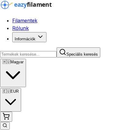
Filamentek
Rólunk
Információk
Speciális keresés
🇭🇺
Magyar
🇪🇺
EUR
Speciális keresés