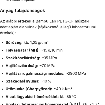
Anyag tulajdonságok
Az alábbi értékek a Bambu Lab PETG‑CF műszaki
adatlapján alapulnak (tájékoztató jellegű laboratóriumi
értékek):
Sűrűség:
kb. 1,25 g/cm³
Folyáshatár (MFI):
~19 g/10 min
Szakítószilárdság:
~35 MPa
Hajlítószilárdság:
~70 MPa
Hajlítási rugalmassági modulus:
~2900 MPa
Szakadási nyúlás:
~10 %
Ütőmunka (Charpy/Izod):
~40 kJ/m²
Vicat lágyulási hőmérséklet:
kb. 85 °C
Hőalaki deformációs hőmérséklet (HDT):
kb. 74 °C