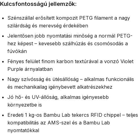
Kulcsfontosságú jellemzők:
Szénszállal erősített kompozit PETG filament a nagy
szilárdság és merevség érdekében
Jelentősen jobb nyomtatási minőség a normál PETG-
hez képest – kevesebb szálhúzás és csomósodás a
fúvókán
Fényes felület finom karbon textúrával a vonzó Violet
Purple árnyalatban
Nagy szívósság és ütésállóság – alkalmas funkcionális
és mechanikailag igénybevett alkatrészekhez
Jó hő- és UV-állóság, alkalmas igényesebb
környezetbe is
Eredeti 1 kg-os Bambu Lab tekercs RFID chippel – teljes
kompatibilitás az AMS-szel és a Bambu Lab
nyomtatókkal