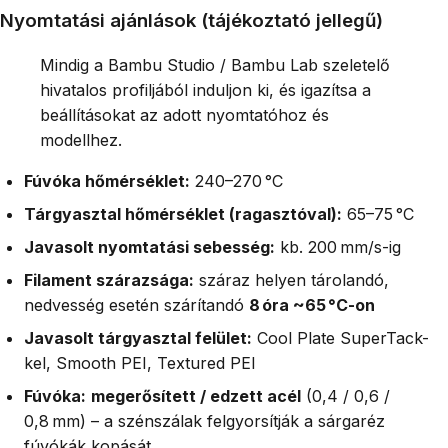
Nyomtatási ajánlások (tájékoztató jellegű)
Mindig a Bambu Studio / Bambu Lab szeletelő
hivatalos profiljából induljon ki, és igazítsa a
beállításokat az adott nyomtatóhoz és
modellhez.
Fúvóka hőmérséklet:
240–270 °C
Tárgyasztal hőmérséklet (ragasztóval):
65–75 °C
Javasolt nyomtatási sebesség:
kb. 200 mm/s-ig
Filament szárazsága:
száraz helyen tárolandó,
nedvesség esetén szárítandó
8 óra ~65 °C-on
Javasolt tárgyasztal felület:
Cool Plate SuperTack-
kel, Smooth PEI, Textured PEI
Fúvóka:
megerősített / edzett acél
(0,4 / 0,6 /
0,8 mm) – a szénszálak felgyorsítják a sárgaréz
fúvókák kopását