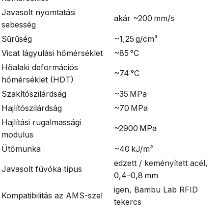
Javasolt nyomtatási
akár ~200 mm/s
sebesség
Sűrűség
~1,25 g/cm³
Vicat lágyulási hőmérséklet
~85 °C
Hőalaki deformációs
~74 °C
hőmérséklet (HDT)
Szakítószilárdság
~35 MPa
Hajlítószilárdság
~70 MPa
Hajlítási rugalmassági
~2900 MPa
modulus
Ütőmunka
~40 kJ/m²
edzett / keményített acél,
Javasolt fúvóka típus
0,4–0,8 mm
igen, Bambu Lab RFID
Kompatibilitás az AMS-szel
tekercs