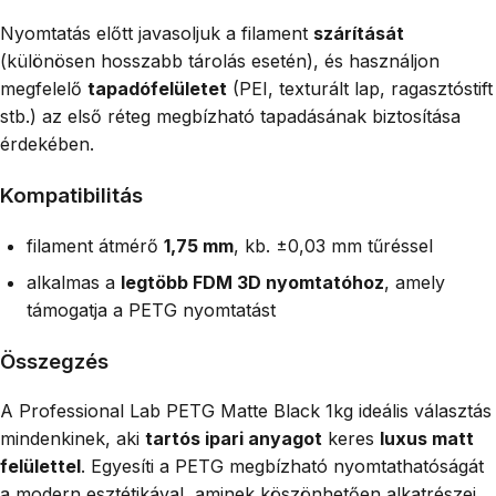
Nyomtatás előtt javasoljuk a filament
szárítását
(különösen hosszabb tárolás esetén), és használjon
megfelelő
tapadófelületet
(PEI, texturált lap, ragasztóstift
stb.) az első réteg megbízható tapadásának biztosítása
érdekében.
Kompatibilitás
filament átmérő
1,75 mm
, kb. ±0,03 mm tűréssel
alkalmas a
legtöbb FDM 3D nyomtatóhoz
, amely
támogatja a PETG nyomtatást
Összegzés
A Professional Lab PETG Matte Black 1kg ideális választás
mindenkinek, aki
tartós ipari anyagot
keres
luxus matt
felülettel
. Egyesíti a PETG megbízható nyomtathatóságát
a modern esztétikával, aminek köszönhetően alkatrészei