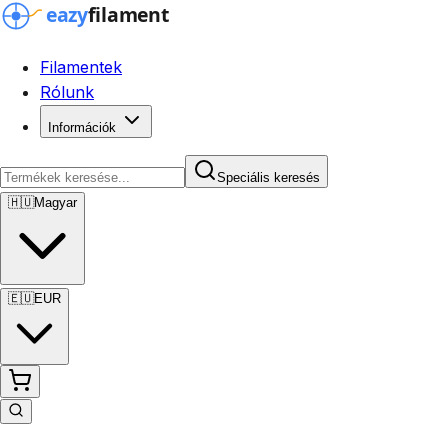
Filamentek
Rólunk
Információk
Speciális keresés
🇭🇺
Magyar
🇪🇺
EUR
Speciális keresés