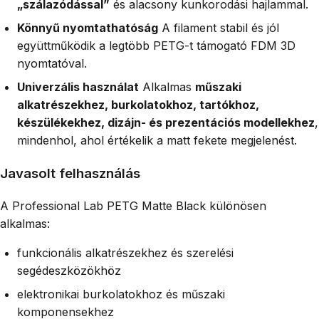
„szálazódással”
és alacsony kunkorodási hajlammal.
Könnyű nyomtathatóság
A filament stabil és jól
együttműködik a legtöbb PETG-t támogató FDM 3D
nyomtatóval.
Univerzális használat
Alkalmas
műszaki
alkatrészekhez, burkolatokhoz, tartókhoz,
készülékekhez, dizájn- és prezentációs modellekhez
,
mindenhol, ahol értékelik a matt fekete megjelenést.
Javasolt felhasználás
A Professional Lab PETG Matte Black különösen
alkalmas:
funkcionális alkatrészekhez és szerelési
segédeszközökhöz
elektronikai burkolatokhoz és műszaki
komponensekhez