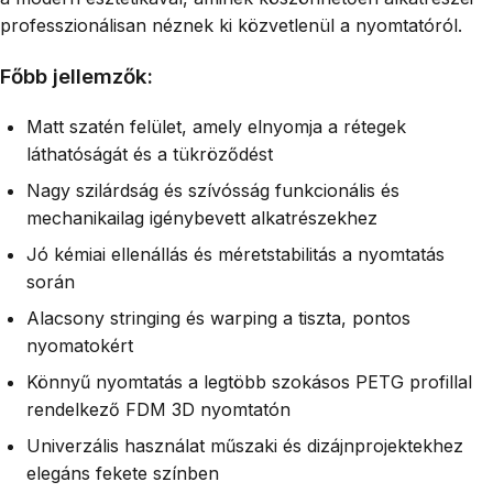
professzionálisan néznek ki közvetlenül a nyomtatóról.
Főbb jellemzők:
Matt szatén felület, amely elnyomja a rétegek
láthatóságát és a tükröződést
Nagy szilárdság és szívósság funkcionális és
mechanikailag igénybevett alkatrészekhez
Jó kémiai ellenállás és méretstabilitás a nyomtatás
során
Alacsony stringing és warping a tiszta, pontos
nyomatokért
Könnyű nyomtatás a legtöbb szokásos PETG profillal
rendelkező FDM 3D nyomtatón
Univerzális használat műszaki és dizájnprojektekhez
elegáns fekete színben