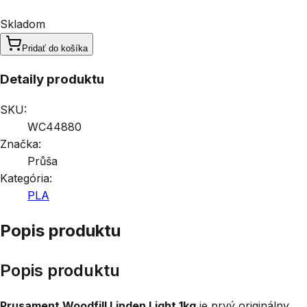
Skladom
Pridať do košíka
Detaily produktu
SKU:
WC44880
Značka:
Průša
Kategória:
PLA
Popis produktu
Popis produktu
Prusament Woodfill Linden Light 1kg
je prvý originálny