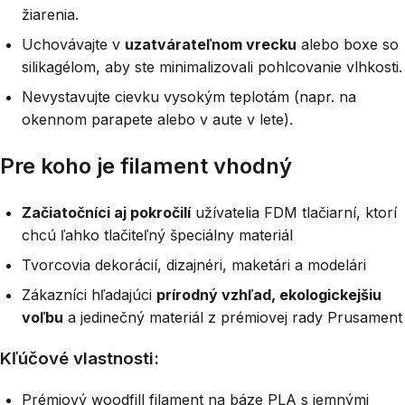
žiarenia.
Uchovávajte v
uzatvárateľnom vrecku
alebo boxe so
silikagélom, aby ste minimalizovali pohlcovanie vlhkosti.
Nevystavujte cievku vysokým teplotám (napr. na
okennom parapete alebo v aute v lete).
Pre koho je filament vhodný
Začiatočníci aj pokročilí
užívatelia FDM tlačiarní, ktorí
chcú ľahko tlačiteľný špeciálny materiál
Tvorcovia dekorácií, dizajnéri, maketári a modelári
Zákazníci hľadajúci
prírodný vzhľad, ekologickejšiu
voľbu
a jedinečný materiál z prémiovej rady Prusament
Kľúčové vlastnosti:
Prémiový woodfill filament na báze PLA s jemnými