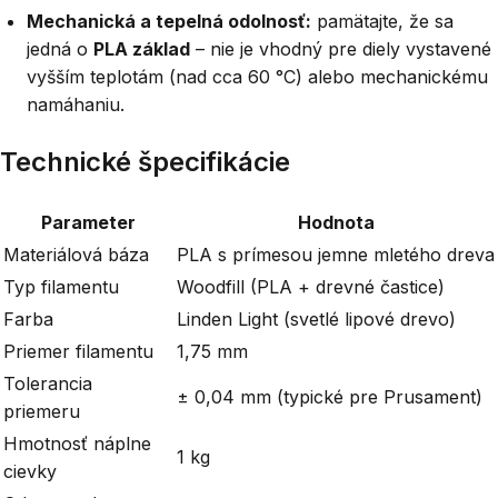
Mechanická a tepelná odolnosť:
pamätajte, že sa
jedná o
PLA základ
– nie je vhodný pre diely vystavené
vyšším teplotám (nad cca 60 °C) alebo mechanickému
namáhaniu.
Technické špecifikácie
Parameter
Hodnota
Materiálová báza
PLA s prímesou jemne mletého dreva
Typ filamentu
Woodfill (PLA + drevné častice)
Farba
Linden Light (svetlé lipové drevo)
Priemer filamentu
1,75 mm
Tolerancia
± 0,04 mm (typické pre Prusament)
priemeru
Hmotnosť náplne
1 kg
cievky