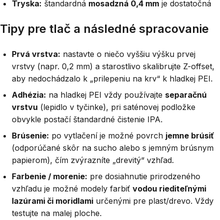
Tryska:
štandardná
mosadzná 0,4 mm
je dostatočná
Tipy pre tlač a následné spracovanie
Prvá vrstva:
nastavte o niečo vyššiu výšku prvej
vrstvy (napr. 0,2 mm) a starostlivo skalibrujte Z-offset,
aby nedochádzalo k „prilepeniu na krv“ k hladkej PEI.
Adhézia:
na hladkej PEI vždy používajte
separačnú
vrstvu
(lepidlo v tyčinke), pri saténovej podložke
obvykle postačí štandardné čistenie IPA.
Brúsenie:
po vytlačení je možné povrch
jemne brúsiť
(odporúčané skôr na sucho alebo s jemným brúsnym
papierom), čím zvýrazníte „drevitý“ vzhľad.
Farbenie / morenie:
pre dosiahnutie prirodzeného
vzhľadu je možné modely farbiť
vodou riediteľnými
lazúrami či moridlami
určenými pre plast/drevo. Vždy
testujte na malej ploche.