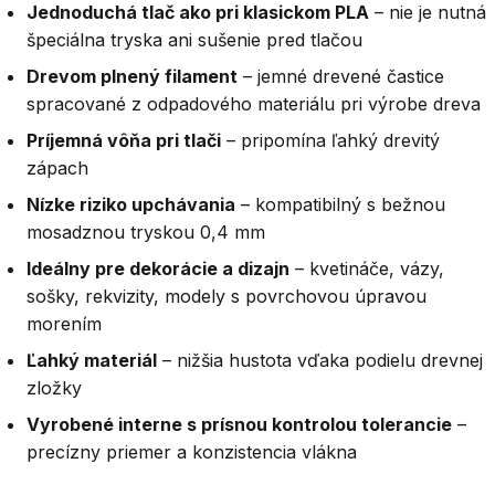
Jednoduchá tlač ako pri klasickom PLA
– nie je nutná
špeciálna tryska ani sušenie pred tlačou
Drevom plnený filament
– jemné drevené častice
spracované z odpadového materiálu pri výrobe dreva
Príjemná vôňa pri tlači
– pripomína ľahký drevitý
zápach
Nízke riziko upchávania
– kompatibilný s bežnou
mosadznou tryskou 0,4 mm
Ideálny pre dekorácie a dizajn
– kvetináče, vázy,
sošky, rekvizity, modely s povrchovou úpravou
morením
Ľahký materiál
– nižšia hustota vďaka podielu drevnej
zložky
Vyrobené interne s prísnou kontrolou tolerancie
–
precízny priemer a konzistencia vlákna