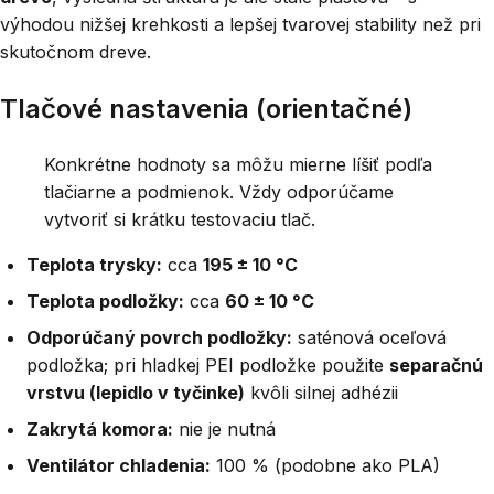
výhodou nižšej krehkosti a lepšej tvarovej stability než pri
skutočnom dreve.
Tlačové nastavenia (orientačné)
Konkrétne hodnoty sa môžu mierne líšiť podľa
tlačiarne a podmienok. Vždy odporúčame
vytvoriť si krátku testovaciu tlač.
Teplota trysky:
cca
195 ± 10 °C
Teplota podložky:
cca
60 ± 10 °C
Odporúčaný povrch podložky:
saténová oceľová
podložka; pri hladkej PEI podložke použite
separačnú
vrstvu (lepidlo v tyčinke)
kvôli silnej adhézii
Zakrytá komora:
nie je nutná
Ventilátor chladenia:
100 % (podobne ako PLA)