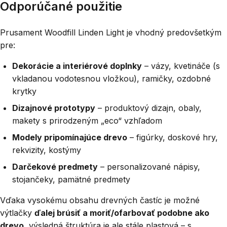
Odporúčané použitie
Prusament Woodfill Linden Light je vhodný predovšetkým
pre:
Dekorácie a interiérové doplnky
– vázy, kvetináče (s
vkladanou vodotesnou vložkou), ramičky, ozdobné
krytky
Dizajnové prototypy
– produktový dizajn, obaly,
makety s prirodzeným „eco“ vzhľadom
Modely pripomínajúce drevo
– figúrky, doskové hry,
rekvizity, kostýmy
Darčekové predmety
– personalizované nápisy,
stojančeky, pamätné predmety
Vďaka vysokému obsahu drevných častíc je možné
výtlačky
ďalej brúsiť a moriť/ofarbovať podobne ako
drevo
, výsledná štruktúra je ale stále plastová – s