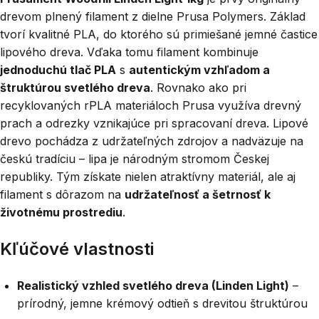
drevom plnený filament z dielne Prusa Polymers. Základ
tvorí kvalitné PLA, do ktorého sú primiešané jemné častice
lipového dreva. Vďaka tomu filament kombinuje
jednoduchú tlač PLA
s
autentickým vzhľadom a
štruktúrou svetlého dreva
. Rovnako ako pri
recyklovaných rPLA materiáloch Prusa využíva drevný
prach a odrezky vznikajúce pri spracovaní dreva. Lipové
drevo pochádza z udržateľných zdrojov a nadväzuje na
českú tradíciu – lipa je národným stromom Českej
republiky. Tým získate nielen atraktívny materiál, ale aj
filament s dôrazom na
udržateľnosť a šetrnosť k
životnému prostrediu
.
Kľúčové vlastnosti
Realistický vzhled svetlého dreva (Linden Light)
–
prírodný, jemne krémový odtieň s drevitou štruktúrou