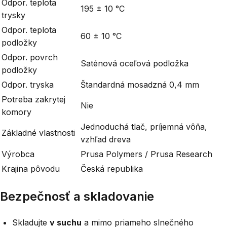
Odpor. teplota
195 ± 10 °C
trysky
Odpor. teplota
60 ± 10 °C
podložky
Odpor. povrch
Saténová oceľová podložka
podložky
Odpor. tryska
Štandardná mosadzná 0,4 mm
Potreba zakrytej
Nie
komory
Jednoduchá tlač, príjemná vôňa,
Základné vlastnosti
vzhľad dreva
Výrobca
Prusa Polymers / Prusa Research
Krajina pôvodu
Česká republika
Bezpečnosť a skladovanie
Skladujte
v suchu
a mimo priameho slnečného