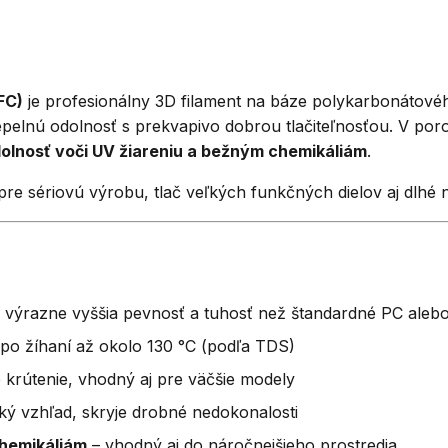
FC)
je profesionálny 3D filament na báze polykarbonátov
tepelnú odolnosť s prekvapivo dobrou tlačiteľnosťou. V p
odolnosť voči UV žiareniu a bežným chemikáliám
.
 pre sériovú výrobu, tlač veľkých funkčných dielov aj dlhé
 výrazne vyššia pevnosť a tuhosť než štandardné PC ale
, po žíhaní až okolo 130 °C (podľa TDS)
 krútenie, vhodný aj pre väčšie modely
ký vzhľad, skryje drobné nedokonalosti
chemikáliám
– vhodný aj do náročnejšieho prostredia