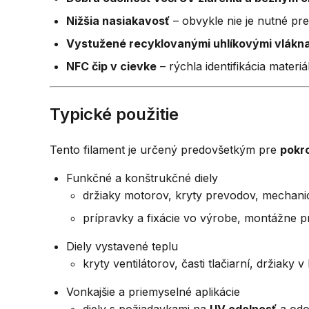
Nižšia nasiakavosť
– obvykle nie je nutné pr
Vystužené recyklovanými uhlíkovými vlákn
NFC čip v cievke
– rýchla identifikácia materi
Typické použitie
Tento filament je určený predovšetkým pre
pokro
Funkčné a konštrukčné diely
držiaky motorov, kryty prevodov, mechani
prípravky a fixácie vo výrobe, montážne p
Diely vystavené teplu
kryty ventilátorov, časti tlačiarní, držiaky 
Vonkajšie a priemyselné aplikácie
diely s požiadavkami na
UV odolnosť
a odo