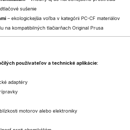
edtlačové sušenie
ami
– ekologickejšia voľba v kategórii PC-CF materiálov
álu na kompatibilných tlačiarňach Original Prusa
čilých používateľov a technické aplikácie
:
cké adaptéry
rípravky
v blízkosti motorov alebo elektroniky
lnosť proti chemikáliám