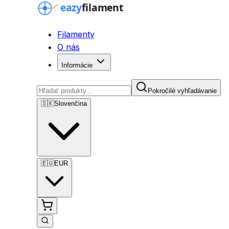
Filamenty
O nás
Informácie
Pokročilé vyhľadávanie
🇸🇰
Slovenčina
🇪🇺
EUR
Pokročilé vyhľadávanie