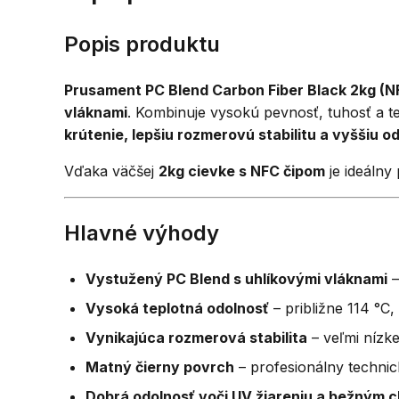
Popis produktu
Prusament PC Blend Carbon Fiber Black 2kg (N
vláknami
. Kombinuje vysokú pevnosť, tuhosť a 
krútenie, lepšiu rozmerovú stabilitu a vyššiu 
Vďaka väčšej
2kg cievke s NFC čipom
je ideálny
Hlavné výhody
Vystužený PC Blend s uhlíkovými vláknami
–
Vysoká teplotná odolnosť
– približne 114 °C
Vynikajúca rozmerová stabilita
– veľmi nízke
Matný čierny povrch
– profesionálny technic
Dobrá odolnosť voči UV žiareniu a bežným 