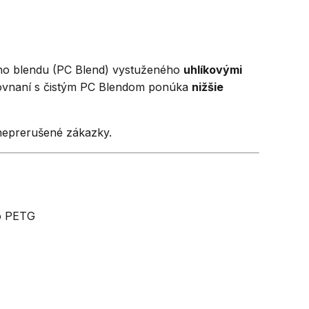
ého blendu (PC Blend) vystuženého
uhlíkovými
orovnaní s čistým PC Blendom ponúka
nižšie
 neprerušené zákazky.
bo PETG