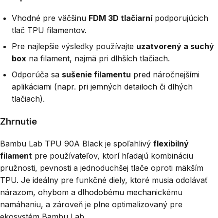
Vhodné pre väčšinu
FDM 3D tlačiarní
podporujúcich
tlač TPU filamentov.
Pre najlepšie výsledky používajte
uzatvorený a suchý
box
na filament, najmä pri dlhších tlačiach.
Odporúča sa
sušenie filamentu
pred náročnejšími
aplikáciami (napr. pri jemných detailoch či dlhých
tlačiach).
Zhrnutie
Bambu Lab TPU 90A Black je spoľahlivý
flexibilný
filament
pre používateľov, ktorí hľadajú kombináciu
pružnosti, pevnosti a jednoduchšej tlače oproti mäkším
TPU. Je ideálny pre funkčné diely, ktoré musia odolávať
nárazom, ohybom a dlhodobému mechanickému
namáhaniu, a zároveň je plne optimalizovaný pre
ekosystém Bambu Lab.