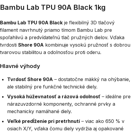
Bambu Lab TPU 90A Black 1kg
Bambu Lab TPU 90A Black
je flexibilný 3D tlačový
filament navrhnutý priamo tímom Bambu Lab pre
spoľahlivú a predvídateľnú tlač pružných dielov. Vďaka
tvrdosti
Shore 90A
kombinuje vysokú pružnosť s dobrou
tvarovou stabilitou a odolnosťou proti oderu.
Hlavné výhody
Tvrdosť Shore 90A
– dostatočne mäkký na ohýbanie,
ale stabilný pre funkčné technické diely.
Vysoká húževnatosť a rázová odolnosť
– ideálne pre
nárazuvzdorné komponenty, ochranné prvky a
mechanicky namáhané diely.
Veľké predĺženie pri pretrhnutí
– viac ako 650 % v
osiach X/Y, vďaka čomu diely vydržia aj opakované