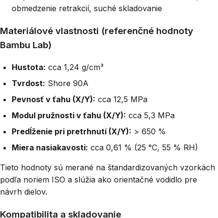
obmedzenie retrakcií, suché skladovanie
Materiálové vlastnosti (referenčné hodnoty
Bambu Lab)
Hustota:
cca 1,24 g/cm³
Tvrdost:
Shore 90A
Pevnosť v ťahu (X/Y):
cca 12,5 MPa
Modul pružnosti v ťahu (X/Y):
cca 5,3 MPa
Predĺženie pri pretrhnutí (X/Y):
> 650 %
Miera nasiakavosti:
cca 0,61 % (25 °C, 55 % RH)
Tieto hodnoty sú merané na štandardizovaných vzorkách
podľa noriem ISO a slúžia ako orientačné vodidlo pre
návrh dielov.
Kompatibilita a skladovanie