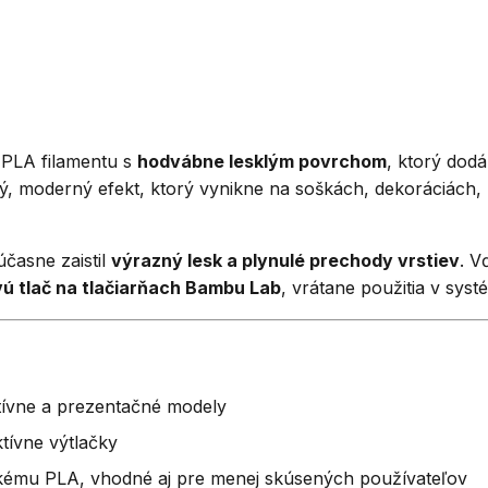
 PLA filamentu s
hodvábne lesklým povrchom
, ktorý dod
ký, moderný efekt, ktorý vynikne na soškách, dekoráciách
účasne zaistil
výrazný lesk a plynulé prechody vrstiev
. V
vú tlač na tlačiarňach Bambu Lab
, vrátane použitia v sys
tívne a prezentačné modely
tívne výtlačky
kému PLA, vhodné aj pre menej skúsených používateľov