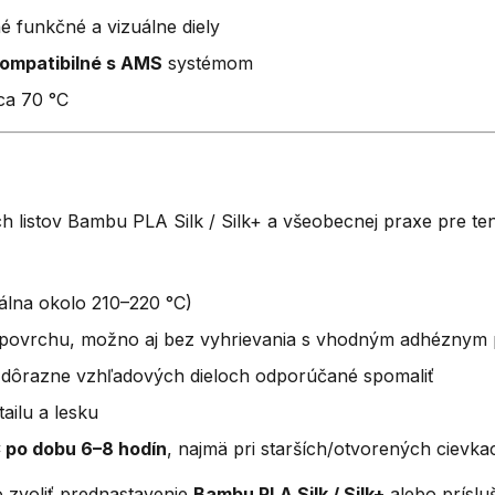
 funkčné a vizuálne diely
ompatibilné s AMS
systémom
ca 70 °C
 listov Bambu PLA Silk / Silk+ a všeobecnej praxe pre ten
álna okolo 210–220 °C)
 povrchu, možno aj bez vyhrievania s vhodným adhéznym 
i dôrazne vzhľadových dieloch odporúčané spomaliť
ailu a lesku
 po dobu 6–8 hodín
, najmä pri starších/otvorených cievka
o zvoliť prednastavenie
Bambu PLA Silk / Silk+
alebo prísluš