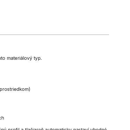
to materiálový typ.
prostriedkom)
ch
ný profil a tlačiareň automaticky nastaví vhodné