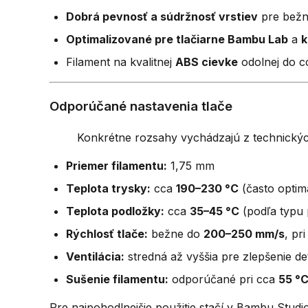
Dobrá pevnosť a súdržnosť vrstiev
pre bežné
Optimalizované pre tlačiarne Bambu Lab
a
k
Filament na kvalitnej
ABS cievke
odolnej do c
Odporúčané nastavenia tlače
Konkrétne rozsahy vychádzajú z technických
Priemer filamentu:
1,75 mm
Teplota trysky:
cca
190–230 °C
(často optim
Teplota podložky:
cca
35–45 °C
(podľa typu
Rýchlosť tlače:
bežne do
200–250 mm/s
, pr
Ventilácia:
stredná až vyššia pre zlepšenie det
Sušenie filamentu:
odporúčané pri cca
55 °C
Pre najpohodlnejšie použitie stačí v Bambu Studi