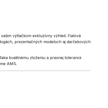
á vašim výtlačkom exkluzívny vzhled. Fialová
, logách, prezentačných modeloch aj darčekových
ďaka kvalitnému zloženiu a presnej tolerancii
téme AMS.