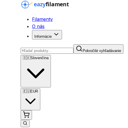
Filamenty
O nás
Informácie
Pokročilé vyhľadávanie
🇸🇰
Slovenčina
🇪🇺
EUR
Pokročilé vyhľadávanie