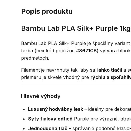
Popis produktu
Bambu Lab PLA Silk+ Purple 1kg
Bambu Lab PLA Silk+ Purple je špeciálny variant
farba (hex kód približne
#8671CB
) vytvára hlbo
predmetoch.
Filament je navrhnutý tak, aby sa
ľahko tlačil
a s
priemeru je skvele vhodný pre
rýchlu a spoľahli
Hlavné výhody
Luxusný hodvábny lesk
– ideálny pre dekora
Sýty fialový odtieň
Purple pre výrazné, atrak
Jednoduchá tlač
– správanie podobné klasic