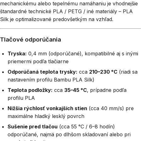
mechanickému alebo tepelnému namáhaniu je vhodnejšie
štandardné technické PLA / PETG / iné materiály – PLA
Silk je optimalizované predovšetkým na vzhľad.
Tlačové odporúčania
Tryska:
0,4 mm (odporúčané), kompatibilné aj s inými
priemermi podľa tlačiarne
Odporúčaná teplota trysky:
cca
210–230 °C
(riadi sa
nastavením profilu Bambu PLA Silk)
Teplota podložky:
cca
35–45 °C
, prípadne podľa
profilu PLA
Nižšia rýchlosť vonkajších stien
(cca 40 mm/s) pre
maximálne hladký lesklý povrch
Sušenie pred tlačou
(cca 55 °C / 6–8 hodín)
odporúčané, najmä po dlhšom skladovaní alebo pri