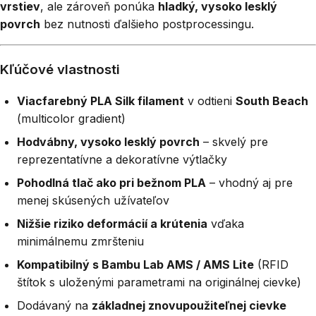
vrstiev
, ale zároveň ponúka
hladký, vysoko lesklý
povrch
bez nutnosti ďalšieho postprocessingu.
Kľúčové vlastnosti
Viacfarebný PLA Silk filament
v odtieni
South Beach
(multicolor gradient)
Hodvábny, vysoko lesklý povrch
– skvelý pre
reprezentatívne a dekoratívne výtlačky
Pohodlná tlač ako pri bežnom PLA
– vhodný aj pre
menej skúsených užívateľov
Nižšie riziko deformácií a krútenia
vďaka
minimálnemu zmršteniu
Kompatibilný s Bambu Lab AMS / AMS Lite
(RFID
štítok s uloženými parametrami na originálnej cievke)
Dodávaný na
základnej znovupoužiteľnej cievke