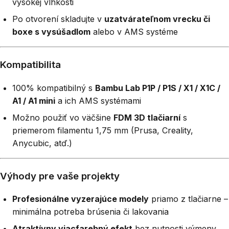
vysokej vlhkosti
Po otvorení skladujte v
uzatvárateľnom vrecku či
boxe s vysúšadlom
alebo v AMS systéme
Kompatibilita
100% kompatibilný s
Bambu Lab P1P / P1S / X1 / X1C /
A1 / A1 mini
a ich AMS systémami
Možno použiť vo väčšine
FDM 3D tlačiarní
s
priemerom filamentu 1,75 mm (Prusa, Creality,
Anycubic, atď.)
Výhody pre vaše projekty
Profesionálne vyzerajúce modely
priamo z tlačiarne –
minimálna potreba brúsenia či lakovania
Atraktívny viacfarebný efekt
bez nutnosti výmeny