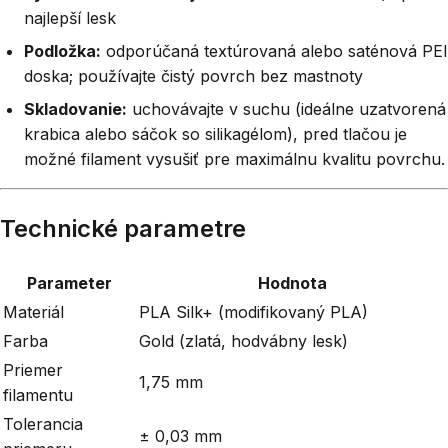
najlepší lesk
Podložka:
odporúčaná textúrovaná alebo saténová PEI
doska; používajte čistý povrch bez mastnoty
Skladovanie:
uchovávajte v suchu (ideálne uzatvorená
krabica alebo sáčok so silikagélom), pred tlačou je
možné filament vysušiť pre maximálnu kvalitu povrchu.
Technické parametre
Parameter
Hodnota
Materiál
PLA Silk+ (modifikovaný PLA)
Farba
Gold (zlatá, hodvábny lesk)
Priemer
1,75 mm
filamentu
Tolerancia
± 0,03 mm