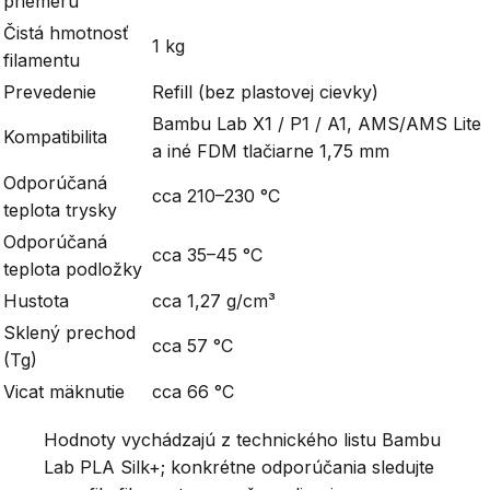
priemeru
Čistá hmotnosť
1 kg
filamentu
Prevedenie
Refill (bez plastovej cievky)
Bambu Lab X1 / P1 / A1, AMS/AMS Lite
Kompatibilita
a iné FDM tlačiarne 1,75 mm
Odporúčaná
cca 210–230 °C
teplota trysky
Odporúčaná
cca 35–45 °C
teplota podložky
Hustota
cca 1,27 g/cm³
Sklený prechod
cca 57 °C
(Tg)
Vicat mäknutie
cca 66 °C
Hodnoty vychádzajú z technického listu Bambu
Lab PLA Silk+; konkrétne odporúčania sledujte