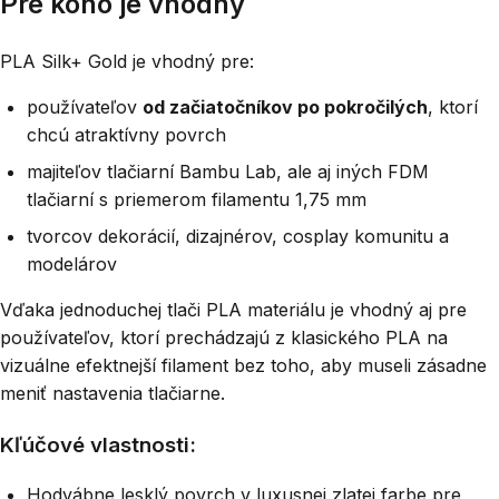
Pre koho je vhodný
PLA Silk+ Gold je vhodný pre:
používateľov
od začiatočníkov po pokročilých
, ktorí
chcú atraktívny povrch
majiteľov tlačiarní Bambu Lab, ale aj iných FDM
tlačiarní s priemerom filamentu 1,75 mm
tvorcov dekorácií, dizajnérov, cosplay komunitu a
modelárov
Vďaka jednoduchej tlači PLA materiálu je vhodný aj pre
používateľov, ktorí prechádzajú z klasického PLA na
vizuálne efektnejší filament bez toho, aby museli zásadne
meniť nastavenia tlačiarne.
Kľúčové vlastnosti:
Hodvábne lesklý povrch v luxusnej zlatej farbe pre