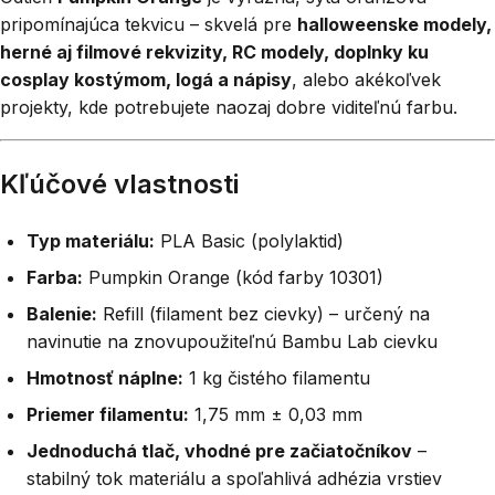
pripomínajúca tekvicu – skvelá pre
halloweenske modely,
herné aj filmové rekvizity, RC modely, doplnky ku
cosplay kostýmom, logá a nápisy
, alebo akékoľvek
projekty, kde potrebujete naozaj dobre viditeľnú farbu.
Kľúčové vlastnosti
Typ materiálu:
PLA Basic (polylaktid)
Farba:
Pumpkin Orange (kód farby 10301)
Balenie:
Refill (filament bez cievky) – určený na
navinutie na znovupoužiteľnú Bambu Lab cievku
Hmotnosť náplne:
1 kg čistého filamentu
Priemer filamentu:
1,75 mm ± 0,03 mm
Jednoduchá tlač, vhodné pre začiatočníkov
–
stabilný tok materiálu a spoľahlivá adhézia vrstiev