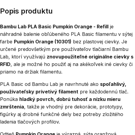
Popis produktu
Bambu Lab PLA Basic Pumpkin Orange - Refill
je
náhradné balenie obľúbeného PLA Basic filamentu v sýtej
farbe
Pumpkin Orange (10301)
bez plastovej cievky. Je
určené predovšetkým pre používateľov tlačiarní Bambu
Lab, ktorí využívajú
znovupoužiteľné originálne cievky s
RFID
, ale je možné ho použiť aj na akékoľvek iné cievky či
priamo na držiak filamentu.
PLA Basic od Bambu Lab je navrhnuté ako
spoľahlivý,
používateľsky prívetivý filament
pre každodennú tlač.
Ponúka
hladký povrch, dobrú tuhosť a nízku mieru
zmrštenia
, takže je vhodný pre dekorácie, prototypy,
figúrky aj drobné funkčné diely bez potreby zložitého
ladenia tlačových profilov.
Odtieň
Pumpkin Orange
je výrazná, sýta oranžová