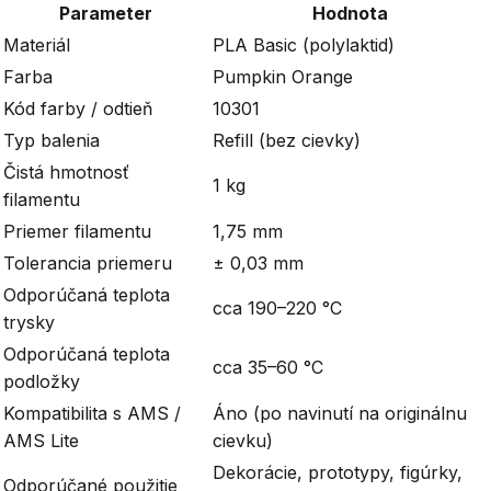
Parameter
Hodnota
Materiál
PLA Basic (polylaktid)
Farba
Pumpkin Orange
Kód farby / odtieň
10301
Typ balenia
Refill (bez cievky)
Čistá hmotnosť
1 kg
filamentu
Priemer filamentu
1,75 mm
Tolerancia priemeru
± 0,03 mm
Odporúčaná teplota
cca 190–220 °C
trysky
Odporúčaná teplota
cca 35–60 °C
podložky
Kompatibilita s AMS /
Áno (po navinutí na originálnu
AMS Lite
cievku)
Dekorácie, prototypy, figúrky,
Odporúčané použitie