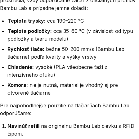
prostredia, vždy odporúčame začať z oficiálnych profilov
Bambu Lab a prípadne jemne doladiť:
Teplota trysky:
cca 190–220 °C
Teplota podložky:
cca 35–60 °C (v závislosti od typu
podložky a tvaru modelu)
Rýchlosť tlače:
bežne 50–200 mm/s (Bambu Lab
tlačiarne) podľa kvality a výšky vrstvy
Chladenie:
vysoké (PLA všeobecne ťaží z
intenzívneho ofuku)
Komora:
nie je nutná, materiál je vhodný aj pre
otvorené tlačiarne
Pre najpohodlnejšie použitie na tlačiarňach Bambu Lab
odporúčame:
Navinúť refill
na originálnu Bambu Lab cievku s RFID
čipom.