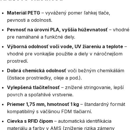
Materiál PETG
– vyvážený pomer ľahkej tlače,
pevnosti a odolnosti.
Pevnosť na úrovni PLA, vyššia húževnatosť
– vhodné
pre namáhané a funkčné diely.
Výborná odolnosť voči vode, UV žiareniu a teplote
–
vhodné pre vonkajšie použitie a diely v náročnejšom
prostredí.
Dobrá chemická odolnosť
voči bežným chemikáliám
(čistiace prostriedky, oleje a pod.).
Vylepšená tlačiteľnosť
– znížené stringovanie, lepší
povrch a spoľahlivé vrstvenie.
Priemer 1,75 mm, hmotnosť 1 kg
– štandardný formát
kompatibilný s väčšinou FDM tlačiarní.
Cievka s RFID čipom
– automatická identifikácia
materiálu a farby v AMS (zníženie rizika zámeny