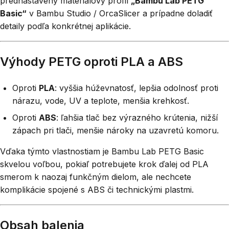
prednastavený materiálový profil
„Bambu Lab PETG
Basic“
v Bambu Studio / OrcaSlicer a prípadne doladiť
detaily podľa konkrétnej aplikácie.
Výhody PETG oproti PLA a ABS
Oproti
PLA
: vyššia húževnatosť, lepšia odolnosť proti
nárazu, vode, UV a teplote, menšia krehkosť.
Oproti
ABS
: ľahšia tlač bez výrazného krútenia, nižší
zápach pri tlači, menšie nároky na uzavretú komoru.
Vďaka týmto vlastnostiam je Bambu Lab PETG Basic
skvelou voľbou, pokiaľ potrebujete krok ďalej od PLA
smerom k naozaj funkčným dielom, ale nechcete
komplikácie spojené s ABS či technickými plastmi.
Obsah balenia