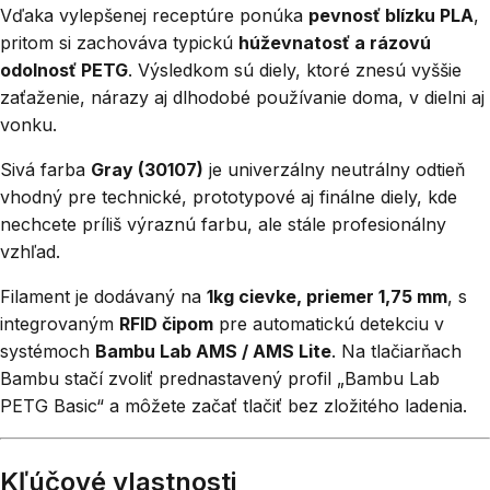
Vďaka vylepšenej receptúre ponúka
pevnosť blízku PLA
,
pritom si zachováva typickú
húževnatosť a rázovú
odolnosť PETG
. Výsledkom sú diely, ktoré znesú vyššie
zaťaženie, nárazy aj dlhodobé používanie doma, v dielni aj
vonku.
Sivá farba
Gray (30107)
je univerzálny neutrálny odtieň
vhodný pre technické, prototypové aj finálne diely, kde
nechcete príliš výraznú farbu, ale stále profesionálny
vzhľad.
Filament je dodávaný na
1kg cievke, priemer 1,75 mm
, s
integrovaným
RFID čipom
pre automatickú detekciu v
systémoch
Bambu Lab AMS / AMS Lite
. Na tlačiarňach
Bambu stačí zvoliť prednastavený profil „Bambu Lab
PETG Basic“ a môžete začať tlačiť bez zložitého ladenia.
Kľúčové vlastnosti