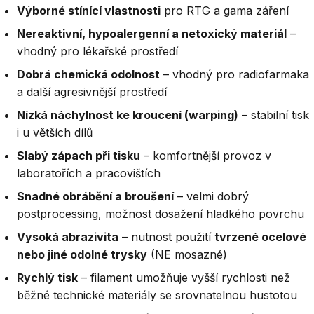
Výborné stínící vlastnosti
pro RTG a gama záření
Nereaktivní, hypoalergenní a netoxický materiál
–
vhodný pro lékařské prostředí
Dobrá chemická odolnost
– vhodný pro radiofarmaka
a další agresivnější prostředí
Nízká náchylnost ke kroucení (warping)
– stabilní tisk
i u větších dílů
Slabý zápach při tisku
– komfortnější provoz v
laboratořích a pracovištích
Snadné obrábění a broušení
– velmi dobrý
postprocessing, možnost dosažení hladkého povrchu
Vysoká abrazivita
– nutnost použití
tvrzené ocelové
nebo jiné odolné trysky
(NE mosazné)
Rychlý tisk
– filament umožňuje vyšší rychlosti než
běžné technické materiály se srovnatelnou hustotou