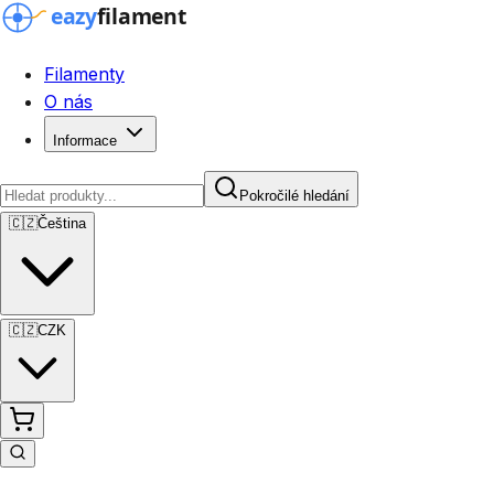
Filamenty
O nás
Informace
Pokročilé hledání
🇨🇿
Čeština
🇨🇿
CZK
Pokročilé hledání