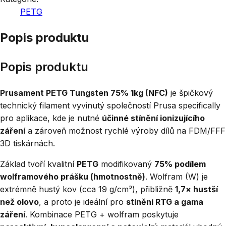
PETG
Popis produktu
Popis produktu
Prusament PETG Tungsten 75% 1kg (NFC)
je špičkový
technický filament vyvinutý společností Prusa specifically
pro aplikace, kde je nutné
účinné stínění ionizujícího
záření
a zároveň možnost rychlé výroby dílů na FDM/FFF
3D tiskárnách.
Základ tvoří kvalitní
PETG
modifikovaný
75% podílem
wolframového prášku (hmotnostně)
. Wolfram (W) je
extrémně hustý kov (cca 19 g/cm³), přibližně
1,7× hustší
než olovo
, a proto je ideální pro
stínění RTG a gama
záření
. Kombinace PETG + wolfram poskytuje