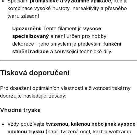
Speciální
průmyslové a výzkumné aplikace
, kde je
kombinace vysoké hustoty, nereaktivity a přesného
tvaru zásadní
Upozornění:
Tento filament je
vysoce
specializovaný
a není určen pro hobby
dekorace – jeho smyslem je především
funkční
stínění radiace
a související technické díly.
Tisková doporučení
Pro dosažení optimálních vlastností a životnosti tiskárny
dodržujte následující zásady:
Vhodná tryska
Vždy používejte
tvrzenou, kalenou nebo jinak vysoce
odolnou trysku
(např. tvrzená ocel, karbid wolframu