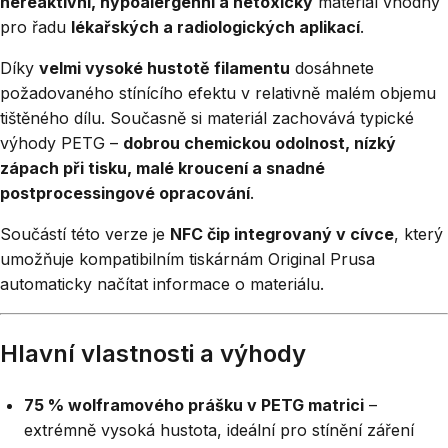
nereaktivní, hypoalergenní a netoxický
materiál vhodný
pro řadu
lékařských a radiologických aplikací
.
Díky
velmi vysoké hustotě filamentu
dosáhnete
požadovaného stínícího efektu v relativně malém objemu
tištěného dílu. Současně si materiál zachovává typické
výhody PETG –
dobrou chemickou odolnost, nízký
zápach při tisku, malé kroucení a snadné
postprocessingové opracování
.
Součástí této verze je
NFC čip integrovaný v cívce
, který
umožňuje kompatibilním tiskárnám Original Prusa
automaticky načítat informace o materiálu.
Hlavní vlastnosti a výhody
75 % wolframového prášku v PETG matrici
–
extrémně vysoká hustota, ideální pro stínění záření