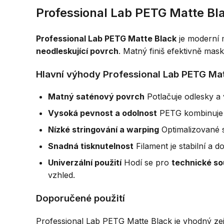
Professional Lab PETG Matte Bl
Professional Lab PETG Matte Black
je moderní 
neodleskující povrch
. Matný finiš efektivně mas
Hlavní výhody Professional Lab PETG Ma
Matný saténový povrch
Potlačuje odlesky a v
Vysoká pevnost a odolnost
PETG kombinuje 
Nízké stringování a warping
Optimalizované s
Snadná tisknutelnost
Filament je stabilní a
Univerzální použití
Hodí se pro
technické sou
vzhled.
Doporučené použití
Professional Lab PETG Matte Black je vhodný ze