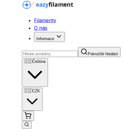
Filamenty
O nás
Informace
Pokročilé hledání
🇨🇿
Čeština
🇨🇿
CZK
Pokročilé hledání