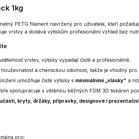
ack 1kg
matný PETG filament navržený pro uživatele, kteří požaduj
kuje vrstvy a dodává výtiskům profesionální vzhled bez nu
tte
iditelnost vrstev, výtisky vypadají čistě a profesionálně.
houževnatost a chemickou odolnost, takže je vhodný pro
ložení umožňuje čisté výtisky s
minimálními „vlásky“
a níz
 dobře spolupracuje s většinou běžných FDM 3D tiskáren po
části, kryty, držáky, přípravky, designové i prezentačn
jména pro: