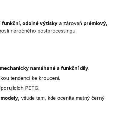
í
funkční, odolné výtisky
a zároveň
prémiový,
tnosti náročného postprocessingu.
mechanicky namáhané a funkční díly
.
kou tendencí ke kroucení.
dporujících PETG.
í modely
, všude tam, kde oceníte matný černý