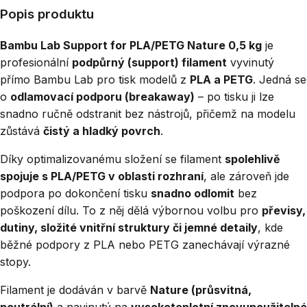
Popis produktu
Bambu Lab Support for PLA/PETG Nature 0,5 kg
je
profesionální
podpůrný (support) filament
vyvinutý
přímo Bambu Lab pro tisk modelů z
PLA a PETG
. Jedná se
o
odlamovací podporu (breakaway)
– po tisku ji lze
snadno ručně odstranit bez nástrojů, přičemž na modelu
zůstává
čistý a hladký povrch
.
Díky optimalizovanému složení se filament
spolehlivě
spojuje s PLA/PETG v oblasti rozhraní
, ale zároveň jde
podpora po dokončení tisku
snadno odlomit
bez
poškození dílu. To z něj dělá výbornou volbu pro
převisy,
dutiny, složité vnitřní struktury či jemné detaily
, kde
běžné podpory z PLA nebo PETG zanechávají výrazné
stopy.
Filament je dodáván v barvě
Nature (průsvitná,
neutrální)
a navinutý na
vysokoteplotní znovupoužitelné