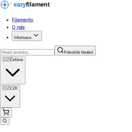
Filamenty
O nás
Informace
Pokročilé hledání
🇨🇿
Čeština
🇨🇿
CZK
Pokročilé hledání