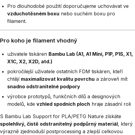
Pro dlouhodobé použití doporučujeme uchovávat ve
vzduchotěsném boxu
nebo suchém boxu pro
filament.
Pro koho je filament vhodný
uživatele tiskáren
Bambu Lab (A1, A1 Mini, P1P, P1S, X1,
X1C, X2, X2D, atd.)
pokročilejší uživatele ostatních FDM tiskáren, kteří
chtějí
maximalizovat kvalitu povrchu
a zároveň mít
snadno odstranitelné podpory
výrobce prototypů, funkčních dílů a designových
modelů, kde
vzhled spodních ploch
hraje zásadní roli
S Bambu Lab Support for PLA/PETG Nature získáte
spolehlivý, čistě odstranitelný podpůrný materiál
, který
výrazně zjednoduší postprocessing a zlepší celkovou