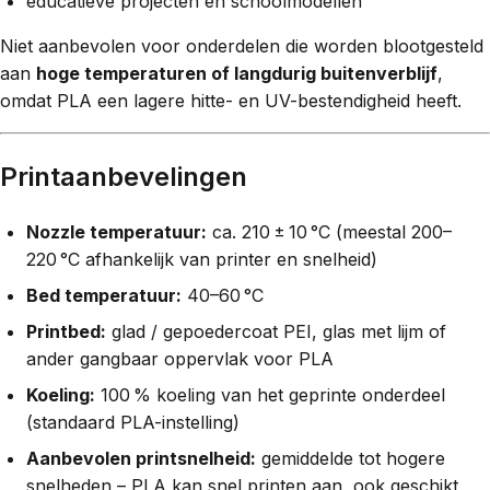
educatieve projecten en schoolmodellen
Niet aanbevolen voor onderdelen die worden blootgesteld
aan
hoge temperaturen of langdurig buitenverblijf
,
omdat PLA een lagere hitte- en UV-bestendigheid heeft.
Printaanbevelingen
Nozzle temperatuur:
ca. 210 ± 10 °C (meestal 200–
220 °C afhankelijk van printer en snelheid)
Bed temperatuur:
40–60 °C
Printbed:
glad / gepoedercoat PEI, glas met lijm of
ander gangbaar oppervlak voor PLA
Koeling:
100 % koeling van het geprinte onderdeel
(standaard PLA-instelling)
Aanbevolen printsnelheid:
gemiddelde tot hogere
snelheden – PLA kan snel printen aan, ook geschikt