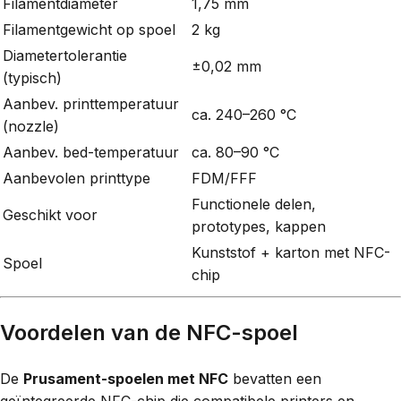
Filamentdiameter
1,75 mm
Filamentgewicht op spoel
2 kg
Diametertolerantie
±0,02 mm
(typisch)
Aanbev. printtemperatuur
ca. 240–260 °C
(nozzle)
Aanbev. bed-temperatuur
ca. 80–90 °C
Aanbevolen printtype
FDM/FFF
Functionele delen,
Geschikt voor
prototypes, kappen
Kunststof + karton met NFC-
Spoel
chip
Voordelen van de NFC-spoel
De
Prusament-spoelen met NFC
bevatten een
geïntegreerde NFC-chip die compatibele printers en