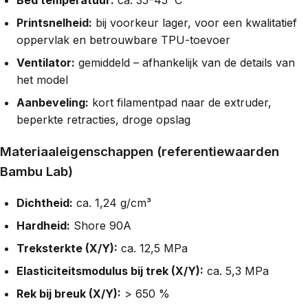
Bed temperatuur:
ca. 35–45 °C
Printsnelheid:
bij voorkeur lager, voor een kwalitatief
oppervlak en betrouwbare TPU-toevoer
Ventilator:
gemiddeld – afhankelijk van de details van
het model
Aanbeveling:
kort filamentpad naar de extruder,
beperkte retracties, droge opslag
Materiaaleigenschappen (referentiewaarden
Bambu Lab)
Dichtheid:
ca. 1,24 g/cm³
Hardheid:
Shore 90A
Treksterkte (X/Y):
ca. 12,5 MPa
Elasticiteitsmodulus bij trek (X/Y):
ca. 5,3 MPa
Rek bij breuk (X/Y):
> 650 %