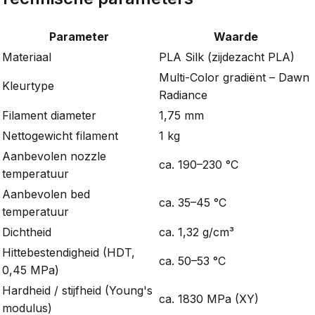
Parameter
Waarde
Materiaal
PLA Silk (zijdezacht PLA)
Multi-Color gradiënt – Dawn
Kleurtype
Radiance
Filament diameter
1,75 mm
Nettogewicht filament
1 kg
Aanbevolen nozzle
ca. 190–230 °C
temperatuur
Aanbevolen bed
ca. 35–45 °C
temperatuur
Dichtheid
ca. 1,32 g/cm³
Hittebestendigheid (HDT,
ca. 50–53 °C
0,45 MPa)
Hardheid / stijfheid (Young's
ca. 1830 MPa (XY)
modulus)