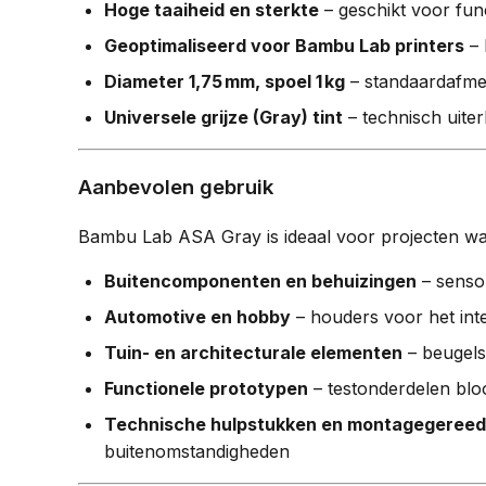
Hoge taaiheid en sterkte
– geschikt voor fun
Geoptimaliseerd voor Bambu Lab printers
– 
Diameter 1,75 mm, spoel 1 kg
– standaardafme
Universele grijze (Gray) tint
– technisch uiter
Aanbevolen gebruik
Bambu Lab ASA Gray is ideaal voor projecten 
Buitencomponenten en behuizingen
– sensor
Automotive en hobby
– houders voor het int
Tuin- en architecturale elementen
– beugels
Functionele prototypen
– testonderdelen bloo
Technische hulpstukken en montagegeree
buitenomstandigheden