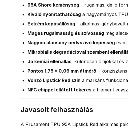
95A Shore keménység
– rugalmas, de jó for
Kiváló nyomtathatóság
a hagyományos TPU-k
Extrém kopásállóság
– alkalmas igénybevett 
Magas rugalmasság és szívósság
még alacso
Nagyon alacsony nedvszívó képesség
és mag
Mikrobiális degradációval szembeni ellenáll
Jó kémiai ellenállás
, különösen olajokkal és 
Pontos 1,75 ± 0,06 mm átmérő
– konzisztens
Vonzó Lipstick Red szín
a markáns funkcionál
NFC chippel ellátott tekercs
a filament egys
Javasolt felhasználás
A Prusament TPU 95A Lipstick Red alkalmas pél