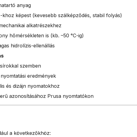
matartó anyag
hoz képest (kevesebb szálképződés, stabil folyás)
mechanikai alkatrészekhez
ny hőmérsékleten is (kb. –50 °C-ig)
as hidrolízis-ellenállás
ás
zsírokkal szemben
 nyomtatási eredmények
is és dizájn nyomatokhoz
zerű azonosításához Prusa nyomtatókon
dául a következőkhöz: