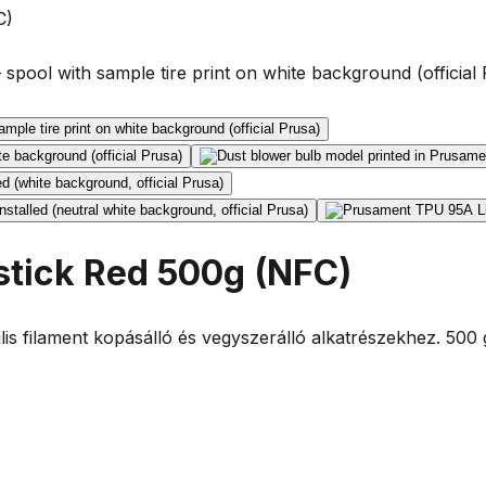
C)
tick Red 500g (NFC)
s filament kopásálló és vegyszerálló alkatrészekhez. 500 g