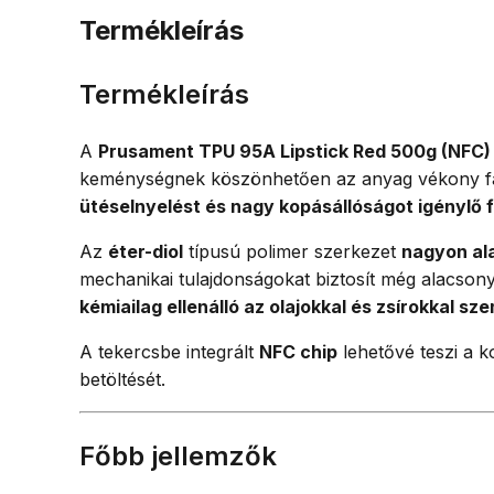
Termékleírás
Termékleírás
A
Prusament TPU 95A Lipstick Red 500g (NFC)
keménységnek köszönhetően az anyag vékony fala
ütéselnyelést és nagy kopásállóságot igénylő 
Az
éter-diol
típusú polimer szerkezet
nagyon al
mechanikai tulajdonságokat biztosít még alacsony
kémiailag ellenálló az olajokkal és zsírokkal s
A tekercsbe integrált
NFC chip
lehetővé teszi a k
betöltését.
Főbb jellemzők