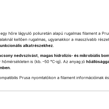
egy hőre lágyuló poliuretán alapú rugalmas filament a Pru
knál kellően rugalmas, ugyanakkor a masszívabb részekné
funkcionális alkatrészekhez
.
acsony nedvszívást
,
magas hidrolízis- és mikrobiális bo
 hőmérsékleten is (kb. –50 °C-ig). Az anyag jó
hőállóságga
zemben
.
ompatibilis Prusa nyomtatókon a filament információinak é