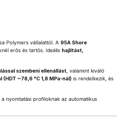
sa Polymers vállalattól. A
95A Shore
l erős és tartós. Ideális
hajlítást,
mlással szembeni ellenállást
, valamint kiváló
l (HDT ~78,6 °C 1,8 MPa-nál)
is rendelkezik, és
s a nyomtatási profiloknak az automatikus