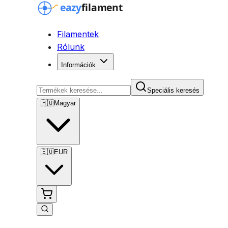
Filamentek
Rólunk
Információk
Speciális keresés
🇭🇺
Magyar
🇪🇺
EUR
Speciális keresés