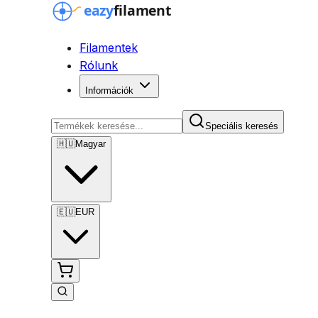
Filamentek
Rólunk
Információk
Speciális keresés
🇭🇺
Magyar
🇪🇺
EUR
Speciális keresés