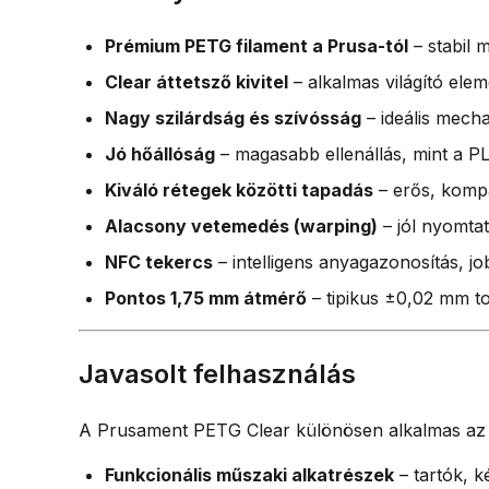
Prémium PETG filament a Prusa-tól
– stabil 
Clear áttetsző kivitel
– alkalmas világító ele
Nagy szilárdság és szívósság
– ideális mecha
Jó hőállóság
– magasabb ellenállás, mint a P
Kiváló rétegek közötti tapadás
– erős, kompa
Alacsony vetemedés (warping)
– jól nyomtat
NFC tekercs
– intelligens anyagazonosítás, 
Pontos 1,75 mm átmérő
– tipikus ±0,02 mm to
Javasolt felhasználás
A Prusament PETG Clear különösen alkalmas az 
Funkcionális műszaki alkatrészek
– tartók, k