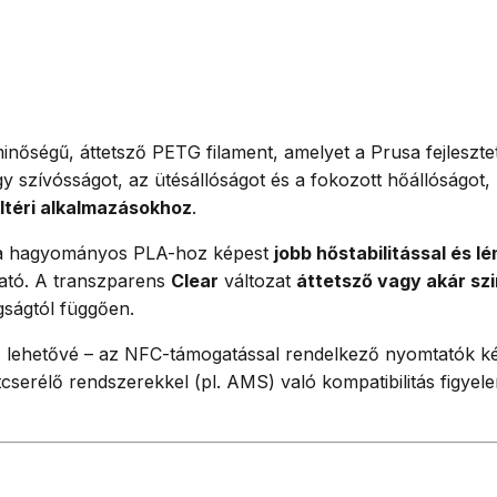
inőségű, áttetsző PETG filament, amelyet a Prusa fejlesztet
szívósságot, az ütésállóságot és a fokozott hőállóságot, 
ltéri alkalmazásokhoz
.
át) a hagyományos PLA-hoz képest
jobb hőstabilitással és 
ató. A transzparens
Clear
változat
áttetsző vagy akár szi
agságtól függően.
 lehetővé – az NFC-támogatással rendelkező nyomtatók képe
cserélő rendszerekkel (pl. AMS) való kompatibilitás figyele