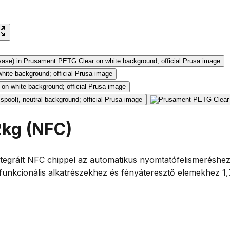
2kg (NFC)
ntegrált NFC chippel az automatikus nyomtatófelismerésh
eális funkcionális alkatrészekhez és fényáteresztő elemekh