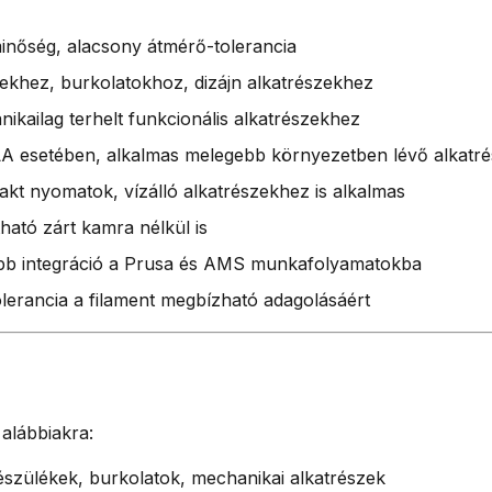
minőség, alacsony átmérő-tolerancia
mekhez, burkolatokhoz, dizájn alkatrészekhez
nikailag terhelt funkcionális alkatrészekhez
LA esetében, alkalmas melegebb környezetben lévő alkatr
kt nyomatok, vízálló alkatrészekhez is alkalmas
ható zárt kamra nélkül is
jobb integráció a Prusa és AMS munkafolyamatokba
lerancia a filament megbízható adagolásáért
alábbiakra:
észülékek, burkolatok, mechanikai alkatrészek