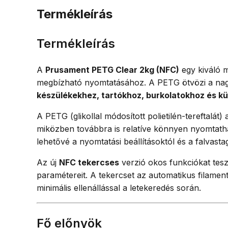
Termékleírás
Termékleírás
A
Prusament PETG Clear 2kg (NFC)
egy kiváló m
megbízható nyomtatásához. A PETG ötvözi a nagy 
készülékekhez, tartókhoz, burkolatokhoz és kü
A PETG (glikollal módosított polietilén-tereftal
miközben továbbra is relatíve könnyen nyomtath
lehetővé a nyomtatási beállításoktól és a falvast
Az új
NFC tekercses
verzió okos funkciókat tesz
paramétereit. A tekercset az automatikus filament
minimális ellenállással a letekeredés során.
Fő előnyök