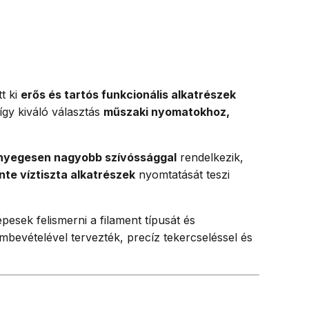
t ki
erős és tartós funkcionális alkatrészek
így kiváló választás
műszaki nyomatokhoz,
lényegesen nagyobb szívóssággal
rendelkezik,
nte víztiszta alkatrészek
nyomtatását teszi
sek felismerni a filament típusát és
mbevételével tervezték, precíz tekercseléssel és