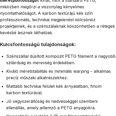
méretpontosságot
kínál, mint a standard PETG,
miközben megőrzi a viszonylag kényelmes
nyomtathatóságot. A karbon textúrájú kék szín
professzionális, technikai megjelenést kölcsönöz
projektjeinek, és a szénszálaknak köszönhetően a rétegek
kevésbé lesznek láthatóak.
Kulcsfontosságú tulajdonságok:
Szénszállal dúsított kompozit PETG filament a nagyobb
szilárdság és merevség érdekében.
Kiváló méretstabilitás és minimális warping – alkalmas
precíz műszaki alkatrészekhez.
Mattabb technikai felület kék árnyalatban, finom
karbon textúrával.
Jó vegyszerállóság és nedvességgel szembeni
ellenállás, amely jellemző a PETG anyagokra.