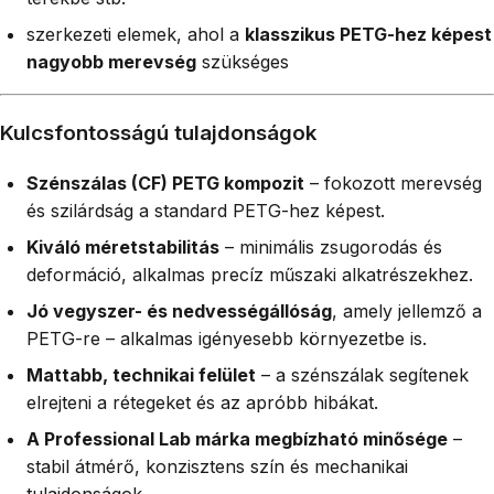
szerkezeti elemek, ahol a
klasszikus PETG-hez képest
nagyobb merevség
szükséges
Kulcsfontosságú tulajdonságok
Szénszálas (CF) PETG kompozit
– fokozott merevség
és szilárdság a standard PETG-hez képest.
Kiváló méretstabilitás
– minimális zsugorodás és
deformáció, alkalmas precíz műszaki alkatrészekhez.
Jó vegyszer- és nedvességállóság
, amely jellemző a
PETG-re – alkalmas igényesebb környezetbe is.
Mattabb, technikai felület
– a szénszálak segítenek
elrejteni a rétegeket és az apróbb hibákat.
A Professional Lab márka megbízható minősége
–
stabil átmérő, konzisztens szín és mechanikai
tulajdonságok.