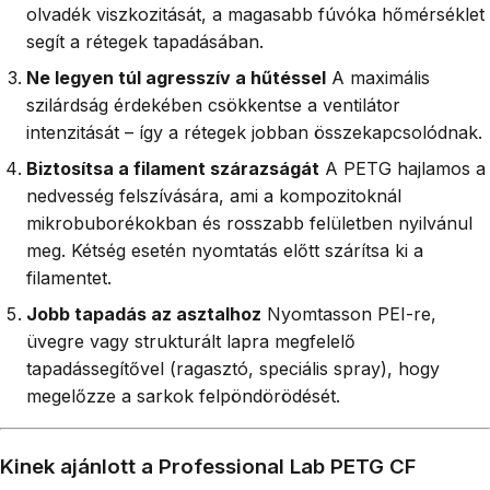
olvadék viszkozitását, a magasabb fúvóka hőmérséklet
segít a rétegek tapadásában.
Ne legyen túl agresszív a hűtéssel
A maximális
szilárdság érdekében csökkentse a ventilátor
intenzitását – így a rétegek jobban összekapcsolódnak.
Biztosítsa a filament szárazságát
A PETG hajlamos a
nedvesség felszívására, ami a kompozitoknál
mikrobuborékokban és rosszabb felületben nyilvánul
meg. Kétség esetén nyomtatás előtt szárítsa ki a
filamentet.
Jobb tapadás az asztalhoz
Nyomtasson PEI-re,
üvegre vagy strukturált lapra megfelelő
tapadássegítővel (ragasztó, speciális spray), hogy
megelőzze a sarkok felpöndörödését.
Kinek ajánlott a Professional Lab PETG CF