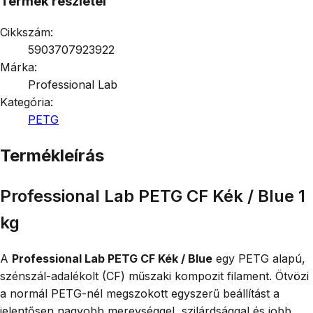
Termék részletei
Cikkszám:
5903707923922
Márka:
Professional Lab
Kategória:
PETG
Termékleírás
Professional Lab PETG CF Kék / Blue 1
kg
A
Professional Lab PETG CF Kék / Blue
egy PETG alapú,
szénszál-adalékolt (CF) műszaki kompozit filament. Ötvözi
a normál PETG-nél megszokott egyszerű beállítást a
jelentősen nagyobb merevséggel, szilárdsággal és jobb