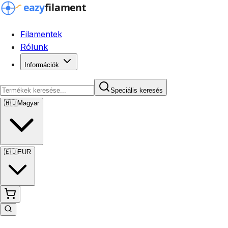
Filamentek
Rólunk
Információk
Speciális keresés
🇭🇺
Magyar
🇪🇺
EUR
Speciális keresés