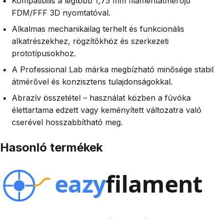
Kompatibilis a legtöbb 1,75 mm filamentátmérőjű
FDM/FFF 3D nyomtatóval.
Alkalmas mechanikailag terhelt és funkcionális
alkatrészekhez, rögzítőkhöz és szerkezeti
prototípusokhoz.
A Professional Lab márka megbízható minősége stabil
átmérővel és konzisztens tulajdonságokkal.
Abrazív összetétel – használat közben a fúvóka
élettartama edzett vagy keményített változatra való
cserével hosszabbítható meg.
Hasonló termékek