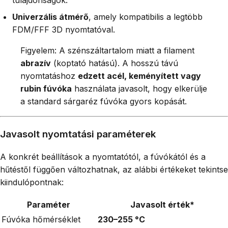
Univerzális átmérő
, amely kompatibilis a legtöbb
FDM/FFF 3D nyomtatóval.
Figyelem: A szénszáltartalom miatt a filament
abrazív
(koptató hatású). A hosszú távú
nyomtatáshoz
edzett acél, keményített vagy
rubin fúvóka
használata javasolt, hogy elkerülje
a standard sárgaréz fúvóka gyors kopását.
Javasolt nyomtatási paraméterek
A konkrét beállítások a nyomtatótól, a fúvókától és a
hűtéstől függően változhatnak, az alábbi értékeket tekintse
kiindulópontnak:
Paraméter
Javasolt érték*
Fúvóka hőmérséklet
230–255 °C