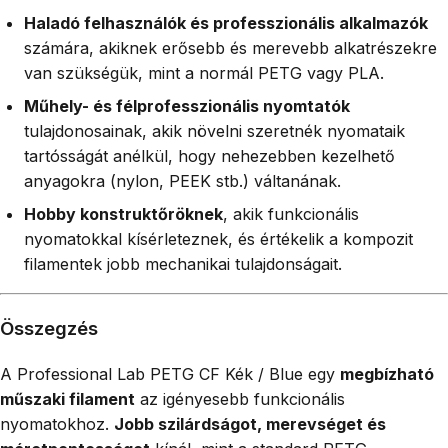
Haladó felhasználók és professzionális alkalmazók
számára, akiknek erősebb és merevebb alkatrészekre
van szükségük, mint a normál PETG vagy PLA.
Műhely- és félprofesszionális nyomtatók
tulajdonosainak, akik növelni szeretnék nyomataik
tartósságát anélkül, hogy nehezebben kezelhető
anyagokra (nylon, PEEK stb.) váltanának.
Hobby konstruktőröknek
, akik funkcionális
nyomatokkal kísérleteznek, és értékelik a kompozit
filamentek jobb mechanikai tulajdonságait.
Összegzés
A Professional Lab PETG CF Kék / Blue egy
megbízható
műszaki filament
az igényesebb funkcionális
nyomatokhoz.
Jobb szilárdságot, merevséget és