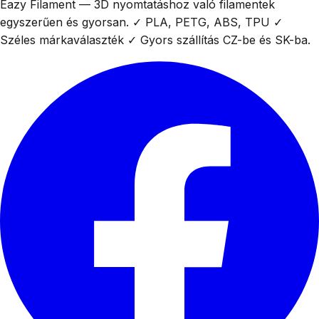
Eazy Filament — 3D nyomtatáshoz való filamentek
egyszerűen és gyorsan. ✓ PLA, PETG, ABS, TPU ✓
Széles márkaválaszték ✓ Gyors szállítás CZ-be és SK-ba.