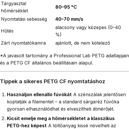
Tárgyasztal
80–95 °C
hőmérséklet
Nyomtatási sebesség
40–70 mm/s
alacsony vagy közepes (0–40
Hűtés
%)
Zárt nyomtatókamra
ajánlott, de nem kötelező
*A javasolt tartomány a Professional Lab PETG adatlapjain
és a PETG CF általános beállításain alapul.
Tippek a sikeres PETG CF nyomtatáshoz
Használjon ellenálló fúvókát
A szénszálak jelentősen
koptatják a filamentet – a standard sárgaréz fúvóka
gyorsan elhasználódhat és elveszítheti átmérőjét.
Kicsit emelje meg a hőmérsékletet a klasszikus
PETG-hez képest
A töltőanyag kissé növelheti az