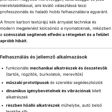
méretstabilitással, ami kiváló választássá teszi
professzionális és haladó hobbi felhasználásra egyaránt.
A finom karbon textúrájú kék árnyalat technikai és
modern megjelenést kölcsönöz a nyomatoknak, miközben
a
szénszálak segítenek elfedni a rétegeket és a felület
apróbb hibáit
.
Felhasználás és jellemző alkalmazások
funkcionális
mechanikai alkatrészek és összetevők
(tartók, rögzítők, burkolatok, merevítők)
műszaki prototípusok
és szerelési segédeszközök
dinamikus igénybevételnek és vibrációnak
kitett
alkatrészek
részben hőálló alkatrészek
műhelybe, autó belső
terekbe stb.