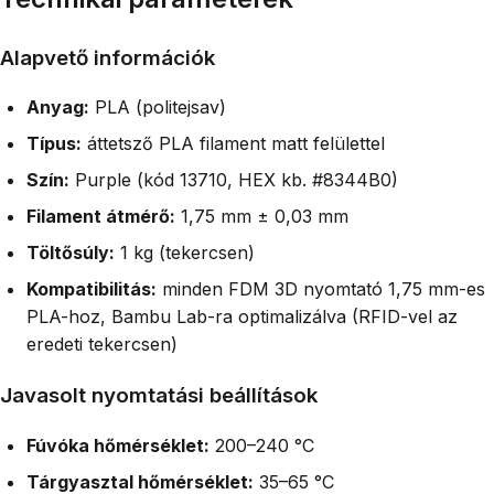
Alapvető információk
Anyag:
PLA (politejsav)
Típus:
áttetsző PLA filament matt felülettel
Szín:
Purple (kód 13710, HEX kb. #8344B0)
Filament átmérő:
1,75 mm ± 0,03 mm
Töltősúly:
1 kg (tekercsen)
Kompatibilitás:
minden FDM 3D nyomtató 1,75 mm-es
PLA-hoz, Bambu Lab-ra optimalizálva (RFID-vel az
eredeti tekercsen)
Javasolt nyomtatási beállítások
Fúvóka hőmérséklet:
200–240 °C
Tárgyasztal hőmérséklet:
35–65 °C