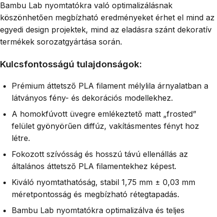
Bambu Lab nyomtatókra való optimalizálásnak
köszönhetően megbízható eredményeket érhet el mind az
egyedi design projektek, mind az eladásra szánt dekoratív
termékek sorozatgyártása során.
Kulcsfontosságú tulajdonságok:
Prémium áttetsző PLA filament mélylila árnyalatban a
látványos fény- és dekorációs modellekhez.
A homokfúvott üvegre emlékeztető matt „frosted”
felület gyönyörűen diffúz, vakításmentes fényt hoz
létre.
Fokozott szívósság és hosszú távú ellenállás az
általános áttetsző PLA filamentekhez képest.
Kiváló nyomtathatóság, stabil 1,75 mm ± 0,03 mm
méretpontosság és megbízható rétegtapadás.
Bambu Lab nyomtatókra optimalizálva és teljes