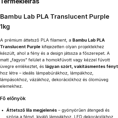
Termékleírás
Bambu Lab PLA Translucent Purple
1kg
A prémium áttetsző PLA filament, a
Bambu Lab PLA
Translucent Purple
kifejezetten olyan projektekhez
készült, ahol a fény és a design játssza a főszerepet. A
matt „fagyos” felület a homokfúvott vagy kézzel fúvott
üvegre emlékeztet, és
lágyan szórt, vakításmentes fényt
hoz létre – ideális lámpabúrákhoz, lámpákhoz,
lámpásokhoz, vázákhoz, dekorációkhoz és ólomüveg
elemekhez.
Fő előnyök
Áttetsző lila megjelenés
– gyönyörűen átengedi és
szórja a fényt, kiváló lámpákhoz, LED dekorációkhoz