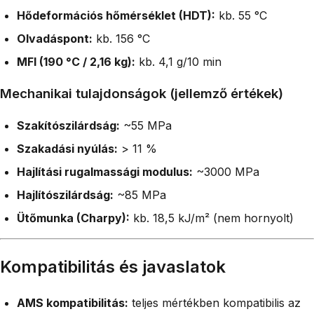
Hődeformációs hőmérséklet (HDT):
kb. 55 °C
Olvadáspont:
kb. 156 °C
MFI (190 °C / 2,16 kg):
kb. 4,1 g/10 min
Mechanikai tulajdonságok (jellemző értékek)
Szakítószilárdság:
~55 MPa
Szakadási nyúlás:
> 11 %
Hajlítási rugalmassági modulus:
~3000 MPa
Hajlítószilárdság:
~85 MPa
Ütőmunka (Charpy):
kb. 18,5 kJ/m² (nem hornyolt)
Kompatibilitás és javaslatok
AMS kompatibilitás:
teljes mértékben kompatibilis az