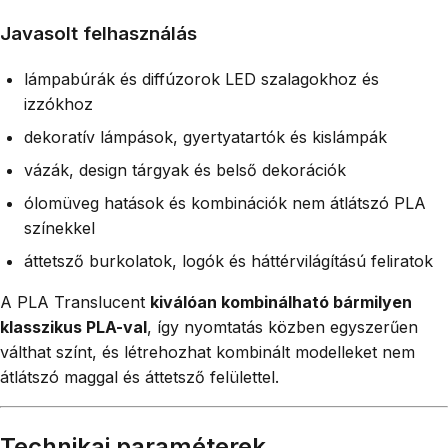
Javasolt felhasználás
lámpabúrák és diffúzorok LED szalagokhoz és
izzókhoz
dekoratív lámpások, gyertyatartók és kislámpák
vázák, design tárgyak és belső dekorációk
ólomüveg hatások és kombinációk nem átlátszó PLA
színekkel
áttetsző burkolatok, logók és háttérvilágítású feliratok
A PLA Translucent
kiválóan kombinálható bármilyen
klasszikus PLA-val
, így nyomtatás közben egyszerűen
válthat színt, és létrehozhat kombinált modelleket nem
átlátszó maggal és áttetsző felülettel.
Technikai paraméterek