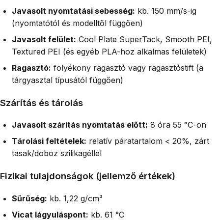
Javasolt nyomtatási sebesség:
kb. 150 mm/s-ig
(nyomtatótól és modelltől függően)
Javasolt felület:
Cool Plate SuperTack, Smooth PEI,
Textured PEI (és egyéb PLA-hoz alkalmas felületek)
Ragasztó:
folyékony ragasztó vagy ragasztóstift (a
tárgyasztal típusától függően)
Szárítás és tárolás
Javasolt szárítás nyomtatás előtt:
8 óra 55 °C-on
Tárolási feltételek:
relatív páratartalom < 20%, zárt
tasak/doboz szilikagéllel
Fizikai tulajdonságok (jellemző értékek)
Sűrűség:
kb. 1,22 g/cm³
Vicat lágyuláspont:
kb. 61 °C