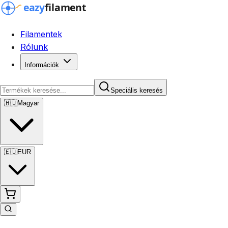
Filamentek
Rólunk
Információk
Speciális keresés
🇭🇺
Magyar
🇪🇺
EUR
Speciális keresés