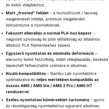
és belső világításhoz.
Matt „frosted” felület
– a homokfúvott / tejüveg
megjelenését imitálja, prémium megjelenést
kölcsönözve a nyomatoknak.
Fokozott ellenállás a normál PLA-hoz képest
–
nagyobb szívósság és jobb időtállóság az általános
áttetsző PLA filamentekhez képest.
Egyszerű nyomtatás és minimális deformáció
–
alacsony belső feszültség, stabil rétegtapadás, kevésbé
tapasztalt felhasználók számára is alkalmas.
Kiváló kompatibilitás
– Bambu Lab nyomtatókra
optimalizálva és
teljes mértékben kompatibilis az
összes AMS / AMS lite / AMS 2 Pro / AMS HT
rendszerrel
.
Széles nyomtatási hőmérséklet-tartomány
– gyors
és részletgazdag nyomtatáshoz egyaránt alkalmas.