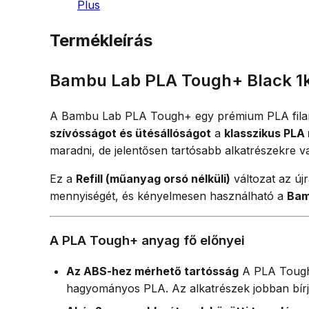
Plus
Termékleírás
Bambu Lab PLA Tough+ Black 1kg
A Bambu Lab PLA Tough+ egy prémium PLA filament
szívósságot és ütésállóságot
a
klasszikus PLA
maradni, de jelentősen tartósabb alkatrészekre 
Ez a
Refill (műanyag orsó nélküli)
változat az új
mennyiségét, és kényelmesen használható a
Ba
A PLA Tough+ anyag fő előnyei
Az ABS-hez mérhető tartósság
A PLA Tough+
hagyományos PLA. Az alkatrészek jobban bírják