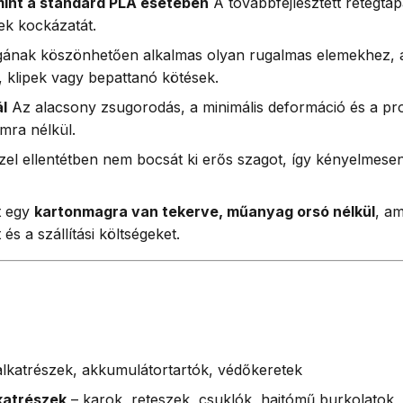
mint a standard PLA esetében
A továbbfejlesztett rétegtap
ek kockázatát.
ának köszönhetően alkalmas olyan rugalmas elemekhez,
, klipek vagy bepattanó kötések.
l
Az alacsony zsugorodás, a minimális deformáció és a pr
mra nélkül.
l ellentétben nem bocsát ki erős szagot, így kényelmese
t egy
kartonmagra van tekerve, műanyag orsó nélkül
, a
s a szállítási költségeket.
alkatrészek, akkumulátortartók, védőkeretek
katrészek
– karok, reteszek, csuklók, hajtómű burkolatok,