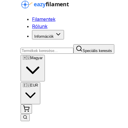
Filamentek
Rólunk
Információk
Speciális keresés
🇭🇺
Magyar
🇪🇺
EUR
Speciális keresés