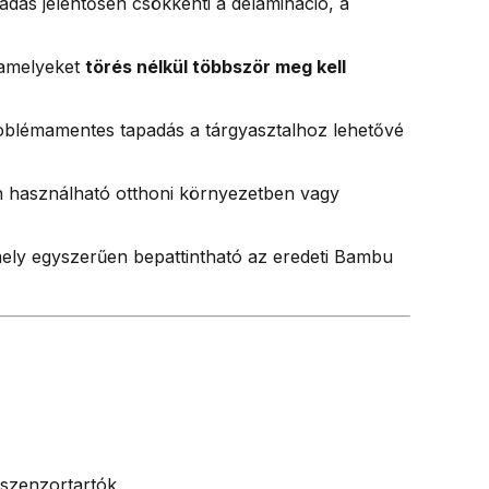
adás jelentősen csökkenti a delamináció, a
 amelyeket
törés nélkül többször meg kell
oblémamentes tapadás a tárgyasztalhoz lehetővé
n használható otthoni környezetben vagy
mely egyszerűen bepattintható az eredeti Bambu
 szenzortartók