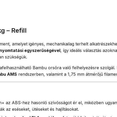
 – Refill
, amelyet igényes, mechanikailag terhelt alkatrészekhez f
 nyomtatási egyszerűségével
, így ideális választás azok
van szükségük.
rafelhasználható Bambu orsóra való felhelyezésre szolgál. 
mbu AMS
rendszerben, valamint a 1,75 mm átmérőjű fila
 az ABS-hez hasonló szívósságot ér el, miközben ugyan
 az eséseket, ütéseket és hajlításokat.