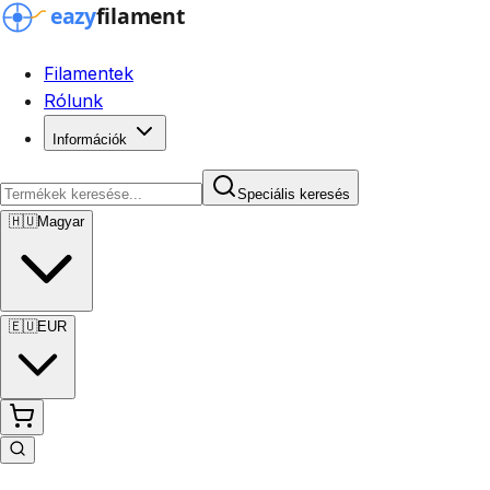
Filamentek
Rólunk
Információk
Speciális keresés
🇭🇺
Magyar
🇪🇺
EUR
Speciális keresés