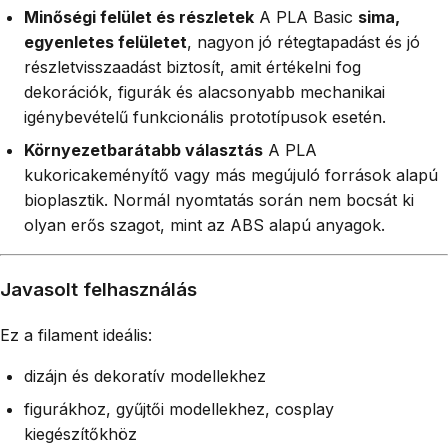
Minőségi felület és részletek
A PLA Basic
sima,
egyenletes felületet
, nagyon jó rétegtapadást és jó
részletvisszaadást biztosít, amit értékelni fog
dekorációk, figurák és alacsonyabb mechanikai
igénybevételű funkcionális prototípusok esetén.
Környezetbarátabb választás
A PLA
kukoricakeményítő vagy más megújuló források alapú
bioplasztik. Normál nyomtatás során nem bocsát ki
olyan erős szagot, mint az ABS alapú anyagok.
Javasolt felhasználás
Ez a filament ideális:
dizájn és dekoratív modellekhez
figurákhoz, gyűjtői modellekhez, cosplay
kiegészítőkhöz