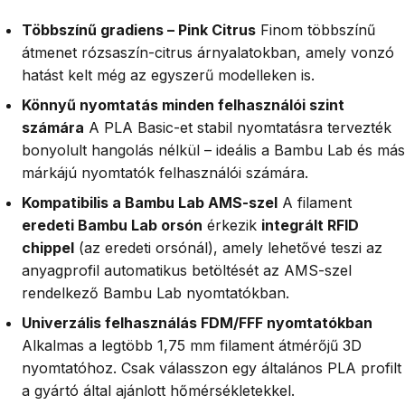
Többszínű gradiens – Pink Citrus
Finom többszínű
átmenet rózsaszín-citrus árnyalatokban, amely vonzó
hatást kelt még az egyszerű modelleken is.
Könnyű nyomtatás minden felhasználói szint
számára
A PLA Basic-et stabil nyomtatásra tervezték
bonyolult hangolás nélkül – ideális a Bambu Lab és más
márkájú nyomtatók felhasználói számára.
Kompatibilis a Bambu Lab AMS-szel
A filament
eredeti Bambu Lab orsón
érkezik
integrált RFID
chippel
(az eredeti orsónál), amely lehetővé teszi az
anyagprofil automatikus betöltését az AMS-szel
rendelkező Bambu Lab nyomtatókban.
Univerzális felhasználás FDM/FFF nyomtatókban
Alkalmas a legtöbb 1,75 mm filament átmérőjű 3D
nyomtatóhoz. Csak válasszon egy általános PLA profilt
a gyártó által ajánlott hőmérsékletekkel.