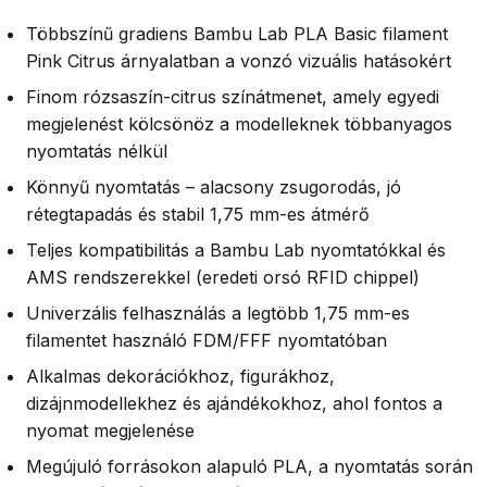
Többszínű gradiens Bambu Lab PLA Basic filament
Pink Citrus árnyalatban a vonzó vizuális hatásokért
Finom rózsaszín-citrus színátmenet, amely egyedi
megjelenést kölcsönöz a modelleknek többanyagos
nyomtatás nélkül
Könnyű nyomtatás – alacsony zsugorodás, jó
rétegtapadás és stabil 1,75 mm-es átmérő
Teljes kompatibilitás a Bambu Lab nyomtatókkal és
AMS rendszerekkel (eredeti orsó RFID chippel)
Univerzális felhasználás a legtöbb 1,75 mm-es
filamentet használó FDM/FFF nyomtatóban
Alkalmas dekorációkhoz, figurákhoz,
dizájnmodellekhez és ajándékokhoz, ahol fontos a
nyomat megjelenése
Megújuló forrásokon alapuló PLA, a nyomtatás során