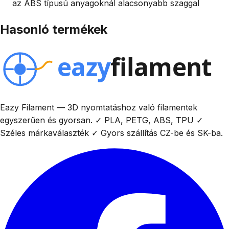
az ABS típusú anyagoknál alacsonyabb szaggal
Hasonló termékek
Eazy Filament — 3D nyomtatáshoz való filamentek
egyszerűen és gyorsan. ✓ PLA, PETG, ABS, TPU ✓
Széles márkaválaszték ✓ Gyors szállítás CZ-be és SK-ba.