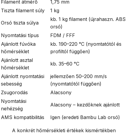
Filament átmérő
1,75 mm
Tiszta filament súly
1 kg
kb. 1 kg filament (újrahaszn. ABS
Orsó tiszta súlya
orsó)
Nyomtatási típus
FDM / FFF
Ajánlott fúvóka
kb. 190–220 °C (nyomtatótól és
hőmérséklet
profiltól függően)
Ajánlott asztal
kb. 35–60 °C
hőmérséklet
Ajánlott nyomtatási
jellemzően 50–200 mm/s
sebesség
(nyomtatótól függően)
Zsugorodás
Alacsony
Nyomtatási
Alacsony – kezdőknek ajánlott
nehézség
AMS kompatibilitás
Igen (eredeti Bambu Lab orsó)
A konkrét hőmérsékleti értékek kismértékben