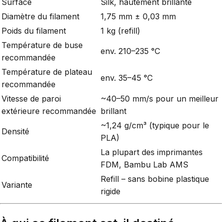
Surface
Silk, hautement brillante
Diamètre du filament
1,75 mm ± 0,03 mm
Poids du filament
1 kg (refill)
Température de buse
env. 210–235 °C
recommandée
Température de plateau
env. 35–45 °C
recommandée
Vitesse de paroi
~40–50 mm/s pour un meilleur
extérieure recommandée
brillant
~1,24 g/cm³ (typique pour le
Densité
PLA)
La plupart des imprimantes
Compatibilité
FDM, Bambu Lab AMS
Refill – sans bobine plastique
Variante
rigide