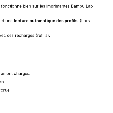
t fonctionne bien sur les imprimantes Bambu Lab
met une
lecture automatique des profils
. (Lors
ec des recharges (refills).
èrement chargés.
on.
ccrue.