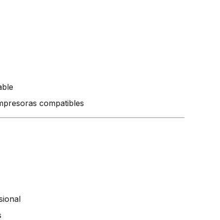
able
 impresoras compatibles
sional
s