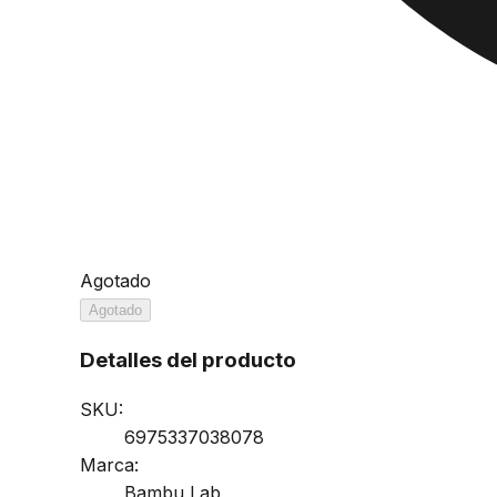
Agotado
Agotado
Detalles del producto
SKU:
6975337038078
Marca:
Bambu Lab