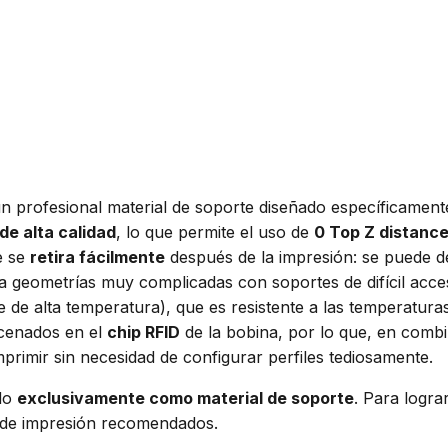
n profesional material de soporte diseñado específicament
de alta calidad
, lo que permite el uso de
0 Top Z distanc
e se
retira fácilmente
después de la impresión: se puede 
a geometrías muy complicadas con soportes de difícil acces
le de alta temperatura), que es resistente a las temperatur
acenados en el
chip RFID
de la bobina, por lo que, en comb
mprimir sin necesidad de configurar perfiles tediosamente.
do
exclusivamente como material de soporte
. Para logra
s de impresión recomendados.